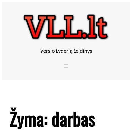
V
erslo
L
yderių
L
eidinys
Žyma:
darbas