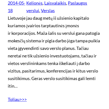
2014-05-
Kelionės
, 
Laisvalaikis
, 
Paslaugos
18
verslui
, 
Verslas
Lietuvoje jau daug metų iš užsienio kapitalo
kuriamos įvairios tarptautinės įmonės
ir korporacijos. Maža šalis su verslui gana patogia
mokesčių sistema ir pigia darbo jėga tampa puikia
vieta įgyvendinti savo verslo planus. Tačiau
neretai ne tik užsienio investuotojams, tačiau ir
vietos verslininkams tenka iškeliauti į darbo
vizitus, pasitarimus, konferencijas ir kitus verslo
susitikimus. Geras verslo susitikimas gali lemti
itin…
Toliau>>>