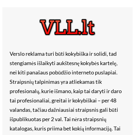
Verslo reklama turi būti kokybiška ir solidi, tad
stengiamės išlaikyti aukštesnę kokybės kartelę,
nei kiti panašaus pobūdžio interneto puslapiai.
Straipsnių talpinimas yra atliekamas tik
profesionalų, kurie išmano, kaip tai daryti ir daro
tai profesionaliai, greitai ir kokybiškai – per 48
valandas, tačiau dažniausiai straipsnis gali būti
išpublikuotas per 2 val. Tai nėra straipsnių
katalogas, kuris priima bet kokią informaciją. Tai