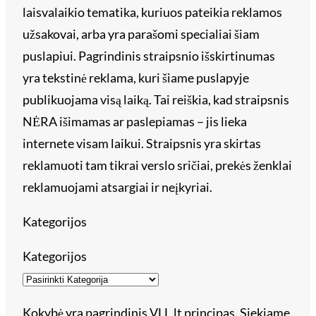
laisvalaikio tematika, kuriuos pateikia reklamos
užsakovai, arba yra parašomi specialiai šiam
puslapiui. Pagrindinis straipsnio išskirtinumas
yra tekstinė reklama, kuri šiame puslapyje
publikuojama visą laiką. Tai reiškia, kad straipsnis
NĖRA išimamas ar paslepiamas – jis lieka
internete visam laikui. Straipsnis yra skirtas
reklamuoti tam tikrai verslo sričiai, prekės ženklai
reklamuojami atsargiai ir neįkyriai.
Kategorijos
Kategorijos
Kokybė yra pagrindinis VLL.lt principas. Siekiame