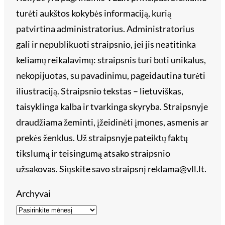
turėti aukštos kokybės informaciją, kurią
patvirtina administratorius. Administratorius
gali ir nepublikuoti straipsnio, jei jis neatitinka
keliamų reikalavimų: straipsnis turi būti unikalus,
nekopijuotas, su pavadinimu, pageidautina turėti
iliustraciją. Straipsnio tekstas – lietuviškas,
taisyklinga kalba ir tvarkinga skyryba. Straipsnyje
draudžiama žeminti, įžeidinėti įmones, asmenis ar
prekės ženklus. Už straipsnyje pateiktų faktų
tikslumą ir teisingumą atsako straipsnio
užsakovas. Siųskite savo straipsnį reklama@vll.lt.
Archyvai