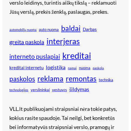
verslo leidinys, turintis aiškų tikslą – reklamuoti
Jūsų verslą, prekės ženklą, paslaugas, prekes.
baldai
Darbas
auto nuoma
automobilių nuoma
interjeras
greita paskola
kreditai
interneto puslapiai
logistika
kreditai internetu
nuoma
namai
paskola
reklama
remontas
paskolos
technika
šildymas
verslininkai
vestuvės
technologijos
VLL.lt publikuojami straipsniai nėra tokie patys,
kokius rasite spaudoje. Tai neilgi, bet konkretūs
bei informatyvūs straipsniai verslo, pramogų ir