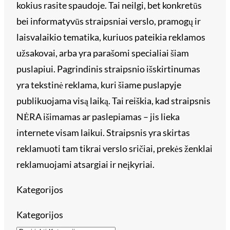
kokius rasite spaudoje. Tai neilgi, bet konkretūs
bei informatyvūs straipsniai verslo, pramogų ir
laisvalaikio tematika, kuriuos pateikia reklamos
užsakovai, arba yra parašomi specialiai šiam
puslapiui. Pagrindinis straipsnio išskirtinumas
yra tekstinė reklama, kuri šiame puslapyje
publikuojama visą laiką. Tai reiškia, kad straipsnis
NĖRA išimamas ar paslepiamas – jis lieka
internete visam laikui. Straipsnis yra skirtas
reklamuoti tam tikrai verslo sričiai, prekės ženklai
reklamuojami atsargiai ir neįkyriai.
Kategorijos
Kategorijos