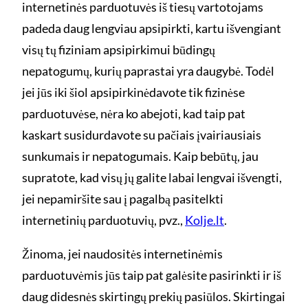
internetinės parduotuvės iš tiesų vartotojams
padeda daug lengviau apsipirkti, kartu išvengiant
visų tų fiziniam apsipirkimui būdingų
nepatogumų, kurių paprastai yra daugybė. Todėl
jei jūs iki šiol apsipirkinėdavote tik fizinėse
parduotuvėse, nėra ko abejoti, kad taip pat
kaskart susidurdavote su pačiais įvairiausiais
sunkumais ir nepatogumais. Kaip bebūtų, jau
supratote, kad visų jų galite labai lengvai išvengti,
jei nepamiršite sau į pagalbą pasitelkti
internetinių parduotuvių, pvz.,
Kolje.lt
.
Žinoma, jei naudositės internetinėmis
parduotuvėmis jūs taip pat galėsite pasirinkti ir iš
daug didesnės skirtingų prekių pasiūlos. Skirtingai