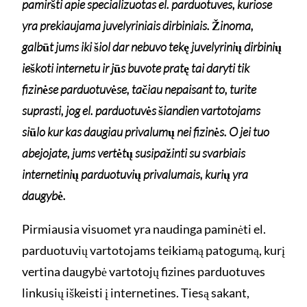
pamiršti apie specializuotas el. parduotuves, kuriose
yra prekiaujama juvelyriniais dirbiniais. Žinoma,
galbūt jums iki šiol dar nebuvo tekę juvelyrinių dirbinių
ieškoti internetu ir jūs buvote pratę tai daryti tik
fizinėse parduotuvėse, tačiau nepaisant to, turite
suprasti, jog el. parduotuvės šiandien vartotojams
siūlo kur kas daugiau privalumų nei fizinės. O jei tuo
abejojate, jums vertėtų susipažinti su svarbiais
internetinių parduotuvių privalumais, kurių yra
daugybė.
Pirmiausia visuomet yra naudinga paminėti el.
parduotuvių vartotojams teikiamą patogumą, kurį
vertina daugybė vartotojų fizines parduotuves
linkusių iškeisti į internetines. Tiesą sakant,