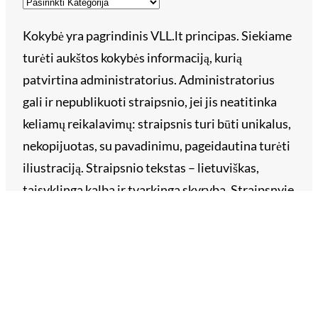
Kokybė yra pagrindinis VLL.lt principas. Siekiame
turėti aukštos kokybės informaciją, kurią
patvirtina administratorius. Administratorius
gali ir nepublikuoti straipsnio, jei jis neatitinka
keliamų reikalavimų: straipsnis turi būti unikalus,
nekopijuotas, su pavadinimu, pageidautina turėti
iliustraciją. Straipsnio tekstas – lietuviškas,
taisyklinga kalba ir tvarkinga skyryba. Straipsnyje
draudžiama žeminti, įžeidinėti įmones, asmenis ar
prekės ženklus. Už straipsnyje pateiktų faktų
tikslumą ir teisingumą atsako straipsnio
užsakovas. Siųskite savo straipsnį reklama@vll.lt.
Archyvai