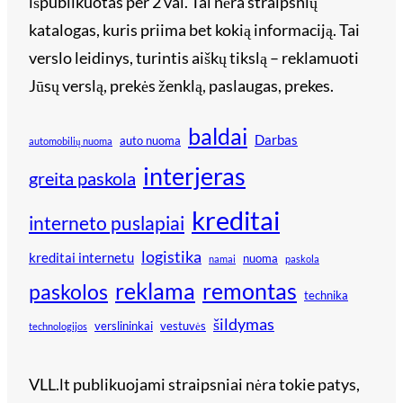
išpublikuotas per 2 val. Tai nėra straipsnių
katalogas, kuris priima bet kokią informaciją. Tai
verslo leidinys, turintis aiškų tikslą – reklamuoti
Jūsų verslą, prekės ženklą, paslaugas, prekes.
baldai
Darbas
auto nuoma
automobilių nuoma
interjeras
greita paskola
kreditai
interneto puslapiai
logistika
kreditai internetu
nuoma
namai
paskola
reklama
remontas
paskolos
technika
šildymas
verslininkai
vestuvės
technologijos
VLL.lt publikuojami straipsniai nėra tokie patys,