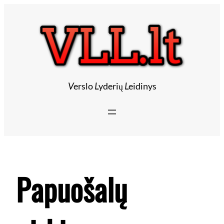
Eiti
prie
turinio
V
erslo
L
yderių
L
eidinys
Papuošalų