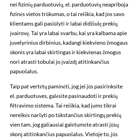
nei fizinių parduotuvių, el. parduotuvių neapriboja
fizinės vietos trūkumas, o tai reiškia, kad jos savo
klientams gali pasiūlyti ir labai didžiulę prekių
įvairovę. Tai yra labai svarbu, kai yra kalbama apie
juvelyrinius dirbinius, kadangi kiekvieno žmogaus
skonis yra labai skirtingas ir kiekvienas žmogus
nori atrasti tobulai jo įvaizdį atitinkančius
papuošalus.
Taip pat vertėtų paminėti, jog jei jūs pasirinksite
el. parduotuves, galėsite pasinaudoti ir prekių
filtravimo sistema. Tai reiškia, kad jums tikrai
nereikės naršyti po tūkstančius skirtingų prekių
vien tam, jog galiausiai galėtumėte atrasti jūsų
skonį atitinkančius papuošalus. Vietoje to, jūs