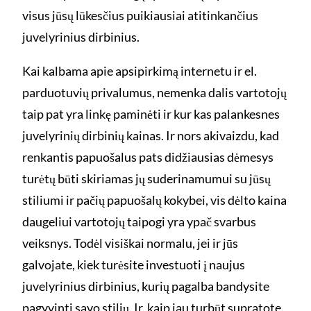
visus jūsų lūkesčius puikiausiai atitinkančius
juvelyrinius dirbinius.
Kai kalbama apie apsipirkimą internetu ir el.
parduotuvių privalumus, nemenka dalis vartotojų
taip pat yra linkę paminėti ir kur kas palankesnes
juvelyrinių dirbinių kainas. Ir nors akivaizdu, kad
renkantis papuošalus pats didžiausias dėmesys
turėtų būti skiriamas jų suderinamumui su jūsų
stiliumi ir pačių papuošalų kokybei, vis dėlto kaina
daugeliui vartotojų taipogi yra ypač svarbus
veiksnys. Todėl visiškai normalu, jei ir jūs
galvojate, kiek turėsite investuoti į naujus
juvelyrinius dirbinius, kurių pagalba bandysite
pagyvinti savo stilių. Ir, kaip jau turbūt supratote,