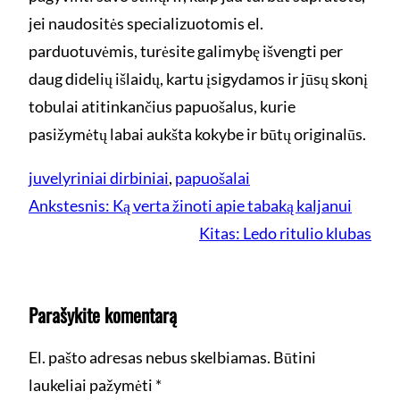
jei naudositės specializuotomis el.
parduotuvėmis, turėsite galimybę išvengti per
daug didelių išlaidų, kartu įsigydamos ir jūsų skonį
tobulai atitinkančius papuošalus, kurie
pasižymėtų labai aukšta kokybe ir būtų originalūs.
juvelyriniai dirbiniai
, 
papuošalai
Ankstesnis:
Ką verta žinoti apie tabaką kaljanui
Kitas:
Ledo ritulio klubas
Parašykite komentarą
El. pašto adresas nebus skelbiamas.
Būtini
laukeliai pažymėti
*