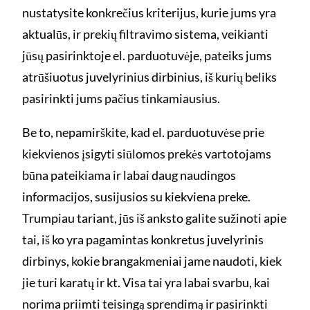
nustatysite konkrečius kriterijus, kurie jums yra
aktualūs, ir prekių filtravimo sistema, veikianti
jūsų pasirinktoje el. parduotuvėje, pateiks jums
atrūšiuotus juvelyrinius dirbinius, iš kurių beliks
pasirinkti jums pačius tinkamiausius.
Be to, nepamirškite, kad el. parduotuvėse prie
kiekvienos įsigyti siūlomos prekės vartotojams
būna pateikiama ir labai daug naudingos
informacijos, susijusios su kiekviena preke.
Trumpiau tariant, jūs iš anksto galite sužinoti apie
tai, iš ko yra pagamintas konkretus juvelyrinis
dirbinys, kokie brangakmeniai jame naudoti, kiek
jie turi karatų ir kt. Visa tai yra labai svarbu, kai
norima priimti teisingą sprendimą ir pasirinkti