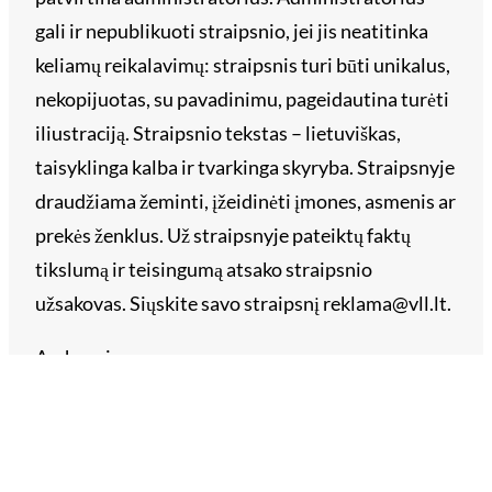
gali ir nepublikuoti straipsnio, jei jis neatitinka
keliamų reikalavimų: straipsnis turi būti unikalus,
nekopijuotas, su pavadinimu, pageidautina turėti
iliustraciją. Straipsnio tekstas – lietuviškas,
taisyklinga kalba ir tvarkinga skyryba. Straipsnyje
draudžiama žeminti, įžeidinėti įmones, asmenis ar
prekės ženklus. Už straipsnyje pateiktų faktų
tikslumą ir teisingumą atsako straipsnio
užsakovas. Siųskite savo straipsnį reklama@vll.lt.
Archyvai