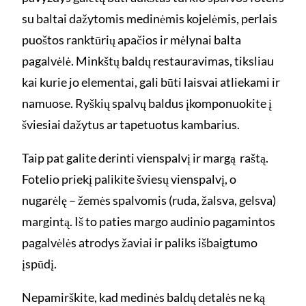
su baltai dažytomis medinėmis kojelėmis, perlais
puoštos ranktūrių apačios ir mėlynai balta
pagalvėlė. Minkštų baldų restauravimas, tiksliau
kai kurie jo elementai, gali būti laisvai atliekami ir
namuose. Ryškių spalvų baldus įkomponuokite į
šviesiai dažytus ar tapetuotus kambarius.
Taip pat galite derinti vienspalvį ir margą raštą.
Fotelio priekį palikite šviesų vienspalvį, o
nugarėlę – žemės spalvomis (ruda, žalsva, gelsva)
margintą. Iš to paties margo audinio pagamintos
pagalvėlės atrodys žaviai ir paliks išbaigtumo
įspūdį.
Nepamirškite, kad medinės baldų detalės ne ką