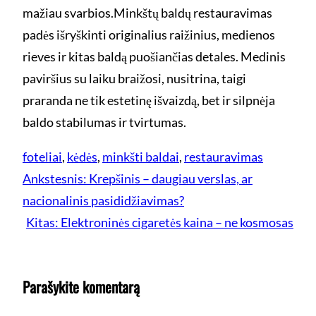
mažiau svarbios.Minkštų baldų restauravimas
padės išryškinti originalius raižinius, medienos
rieves ir kitas baldą puošiančias detales. Medinis
paviršius su laiku braižosi, nusitrina, taigi
praranda ne tik estetinę išvaizdą, bet ir silpnėja
baldo stabilumas ir tvirtumas.
foteliai
, 
kėdės
, 
minkšti baldai
, 
restauravimas
Ankstesnis:
Krepšinis – daugiau verslas, ar
nacionalinis pasididžiavimas?
Kitas:
Elektroninės cigaretės kaina – ne kosmosas
Parašykite komentarą