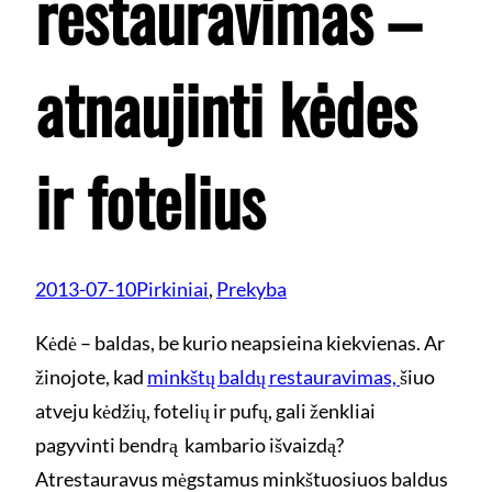
restauravimas –
atnaujinti kėdes
ir fotelius
2013-07-10
Pirkiniai
, 
Prekyba
Kėdė – baldas, be kurio neapsieina kiekvienas. Ar
žinojote, kad
minkštų baldų restauravimas,
šiuo
atveju kėdžių, fotelių ir pufų, gali ženkliai
pagyvinti bendrą kambario išvaizdą?
Atrestauravus mėgstamus minkštuosiuos baldus