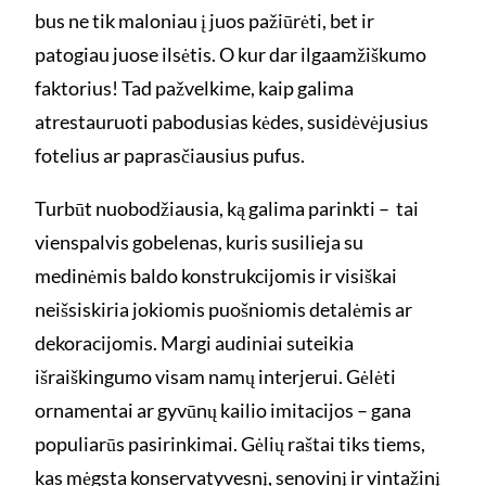
bus ne tik maloniau į juos pažiūrėti, bet ir
patogiau juose ilsėtis. O kur dar ilgaamžiškumo
faktorius! Tad pažvelkime, kaip galima
atrestauruoti pabodusias kėdes, susidėvėjusius
fotelius ar paprasčiausius pufus.
Turbūt nuobodžiausia, ką galima parinkti – tai
vienspalvis gobelenas, kuris susilieja su
medinėmis baldo konstrukcijomis ir visiškai
neišsiskiria jokiomis puošniomis detalėmis ar
dekoracijomis. Margi audiniai suteikia
išraiškingumo visam namų interjerui. Gėlėti
ornamentai ar gyvūnų kailio imitacijos – gana
populiarūs pasirinkimai. Gėlių raštai tiks tiems,
kas mėgsta konservatyvesnį, senovinį ir vintažinį