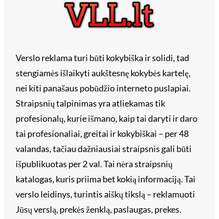
Verslo reklama turi būti kokybiška ir solidi, tad
stengiamės išlaikyti aukštesnę kokybės kartelę,
nei kiti panašaus pobūdžio interneto puslapiai.
Straipsnių talpinimas yra atliekamas tik
profesionalų, kurie išmano, kaip tai daryti ir daro
tai profesionaliai, greitai ir kokybiškai – per 48
valandas, tačiau dažniausiai straipsnis gali būti
išpublikuotas per 2 val. Tai nėra straipsnių
katalogas, kuris priima bet kokią informaciją. Tai
verslo leidinys, turintis aiškų tikslą – reklamuoti
Jūsų verslą, prekės ženklą, paslaugas, prekes.