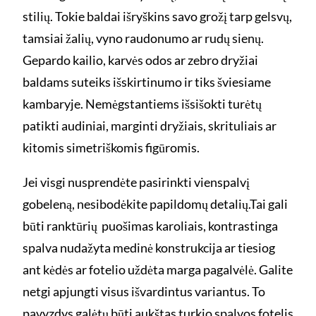
stilių. Tokie baldai išryškins savo grožį tarp gelsvų,
tamsiai žalių, vyno raudonumo ar rudų sienų.
Gepardo kailio, karvės odos ar zebro dryžiai
baldams suteiks išskirtinumo ir tiks šviesiame
kambaryje. Nemėgstantiems išsišokti turėtų
patikti audiniai, marginti dryžiais, skrituliais ar
kitomis simetriškomis figūromis.
Jei visgi nusprendėte pasirinkti vienspalvį
gobeleną, nesibodėkite papildomų detalių.Tai gali
būti ranktūrių puošimas karoliais, kontrastinga
spalva nudažyta medinė konstrukcija ar tiesiog
ant kėdės ar fotelio uždėta marga pagalvėlė. Galite
netgi apjungti visus išvardintus variantus. To
pavyzdys galėtų būti aukštas turkio spalvos fotelis