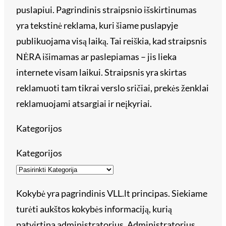
puslapiui. Pagrindinis straipsnio išskirtinumas
yra tekstinė reklama, kuri šiame puslapyje
publikuojama visą laiką. Tai reiškia, kad straipsnis
NĖRA išimamas ar paslepiamas – jis lieka
internete visam laikui. Straipsnis yra skirtas
reklamuoti tam tikrai verslo sričiai, prekės ženklai
reklamuojami atsargiai ir neįkyriai.
Kategorijos
Kategorijos
Kokybė yra pagrindinis VLL.lt principas. Siekiame
turėti aukštos kokybės informaciją, kurią
patvirtina administratorius. Administratorius