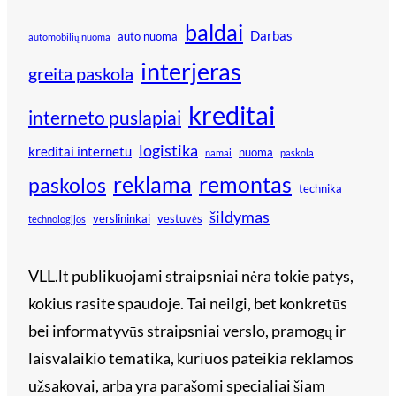
baldai
Darbas
auto nuoma
automobilių nuoma
interjeras
greita paskola
kreditai
interneto puslapiai
logistika
kreditai internetu
nuoma
namai
paskola
reklama
remontas
paskolos
technika
šildymas
verslininkai
vestuvės
technologijos
VLL.lt publikuojami straipsniai nėra tokie patys,
kokius rasite spaudoje. Tai neilgi, bet konkretūs
bei informatyvūs straipsniai verslo, pramogų ir
laisvalaikio tematika, kuriuos pateikia reklamos
užsakovai, arba yra parašomi specialiai šiam