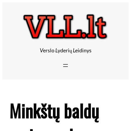
Eiti
prie
turinio
V
erslo
L
yderių
L
eidinys
Minkštų baldų