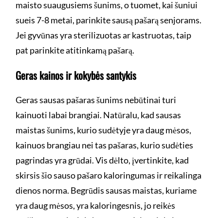
maisto suaugusiems šunims, o tuomet, kai šuniui
sueis 7-8 metai, parinkite sausą pašarą senjorams.
Jei gyvūnas yra sterilizuotas ar kastruotas, taip
pat parinkite atitinkamą pašarą.
Geras kainos ir kokybės santykis
Geras sausas pašaras šunims nebūtinai turi
kainuoti labai brangiai. Natūralu, kad sausas
maistas šunims, kurio sudėtyje yra daug mėsos,
kainuos brangiau nei tas pašaras, kurio sudėties
pagrindas yra grūdai. Vis dėlto, įvertinkite, kad
skirsis šio sauso pašaro kaloringumas ir reikalinga
dienos norma. Begrūdis sausas maistas, kuriame
yra daug mėsos, yra kaloringesnis, jo reikės