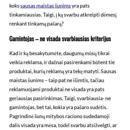
koks
sausas maistas šunims
yra pats
tinkamiausias. Taigi, į ką svarbu atkreipti dėmesį
renkant tinkamą pašarą?
Gamintojas – ne visada svarbiausias kriterijus
Kad ir ką besakytumėte, daugumą mūsų tikrai
veikia reklama, ir dažnai pasirenkami būtent tie
produktai, kurių reklamą yra tekę matyti. Sausas
maistas šunims – taip pat ne išimtis, tačiau
reklamuojami produktai ne visada yra pats
geriausias pasirinkimas. Taigi, svarbiausia- ne
gamintojas, bet tai, kokia yra pašaro sudėtis.
Pagrindinė šunų mitybos raciono sudedamoji
dalis visada yra mėsa, todėl svarbu atsižvelgti, ar