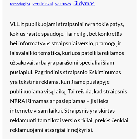
šildymas
verslininkai
vestuvės
technologijos
VLL.lt publikuojami straipsniai nėra tokie patys,
kokius rasite spaudoje. Tai neilgi, bet konkretūs
bei informatyvūs straipsniai verslo, pramogų ir
laisvalaikio tematika, kuriuos pateikia reklamos
užsakovai, arba yra parašomi specialiai šiam
puslapiui. Pagrindinis straipsnio išskirtinumas
yra tekstinė reklama, kuri šiame puslapyje
publikuojama visą laiką. Tai reiškia, kad straipsnis
NĖRA išimamas ar paslepiamas – jis lieka
internete visam laikui. Straipsnis yra skirtas
reklamuoti tam tikrai verslo sričiai, prekės ženklai
reklamuojami atsargiai ir neįkyriai.