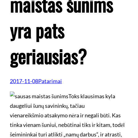
maistas šunims
yra pats
geriausias?
2017-11-08
Patarimai
Toks klausimas kyla
daugeliui šunų savininkų, tačiau
vienareikšmio atsakymo nėra ir negali būti. Kas
tinka vienam šuniui, nebūtinai tiks ir kitam, todėl
šeimininkai turi atlikti „namų darbus“, ir atrasti,