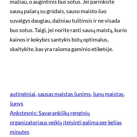
mažiau, o augintinis bus sotus. Jei parinksite
sausą pašarą su grūdais, sauso maisto šuo
suvalgys daugiau, dažniau tuštinsis ir ne visada
bus sotus. Taigi, jei norite rasti sausą maistą, kurio
kainos ir kokybės santykis būtų optimalus,
skaitykite, kas yra rašoma gaminio etiketėje.
autinginiai
, 
sausas maistas šunims
, 
šunų maistas
, 
šunys
Ankstesnis:
Savarankišką renginių
organizatoriaus veiklą įteisinti galima per kelias
minutes