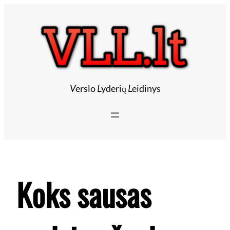
Eiti
prie
turinio
V
erslo
L
yderių
L
eidinys
Koks sausas