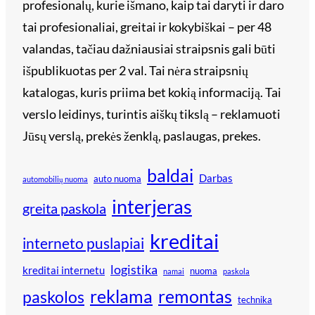
profesionalų, kurie išmano, kaip tai daryti ir daro
tai profesionaliai, greitai ir kokybiškai – per 48
valandas, tačiau dažniausiai straipsnis gali būti
išpublikuotas per 2 val. Tai nėra straipsnių
katalogas, kuris priima bet kokią informaciją. Tai
verslo leidinys, turintis aiškų tikslą – reklamuoti
Jūsų verslą, prekės ženklą, paslaugas, prekes.
baldai
Darbas
auto nuoma
automobilių nuoma
interjeras
greita paskola
kreditai
interneto puslapiai
logistika
kreditai internetu
nuoma
namai
paskola
reklama
remontas
paskolos
technika