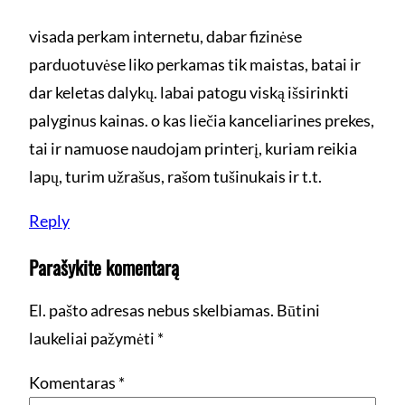
visada perkam internetu, dabar fizinėse
parduotuvėse liko perkamas tik maistas, batai ir
dar keletas dalykų. labai patogu viską išsirinkti
palyginus kainas. o kas liečia kanceliarines prekes,
tai ir namuose naudojam printerį, kuriam reikia
lapų, turim užrašus, rašom tušinukais ir t.t.
Reply
Parašykite komentarą
El. pašto adresas nebus skelbiamas.
Būtini
laukeliai pažymėti
*
Komentaras
*