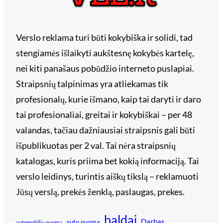
Verslo reklama turi būti kokybiška ir solidi, tad
stengiamės išlaikyti aukštesnę kokybės kartelę,
nei kiti panašaus pobūdžio interneto puslapiai.
Straipsnių talpinimas yra atliekamas tik
profesionalų, kurie išmano, kaip tai daryti ir daro
tai profesionaliai, greitai ir kokybiškai – per 48
valandas, tačiau dažniausiai straipsnis gali būti
išpublikuotas per 2 val. Tai nėra straipsnių
katalogas, kuris priima bet kokią informaciją. Tai
verslo leidinys, turintis aiškų tikslą – reklamuoti
Jūsų verslą, prekės ženklą, paslaugas, prekes.
baldai
Darbas
auto nuoma
automobilių nuoma