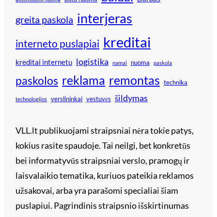
interjeras
greita paskola
kreditai
interneto puslapiai
logistika
kreditai internetu
nuoma
namai
paskola
reklama
remontas
paskolos
technika
šildymas
verslininkai
vestuvės
technologijos
VLL.lt publikuojami straipsniai nėra tokie patys,
kokius rasite spaudoje. Tai neilgi, bet konkretūs
bei informatyvūs straipsniai verslo, pramogų ir
laisvalaikio tematika, kuriuos pateikia reklamos
užsakovai, arba yra parašomi specialiai šiam
puslapiui. Pagrindinis straipsnio išskirtinumas