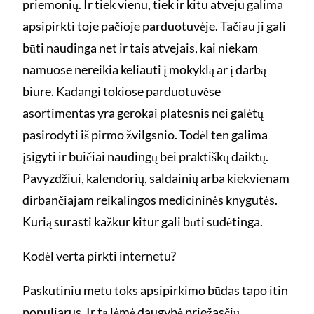
priemonių. Ir tiek vienu, tiek ir kitu atveju galima
apsipirkti toje pačioje parduotuvėje. Tačiau ji gali
būti naudinga net ir tais atvejais, kai niekam
namuose nereikia keliauti į mokyklą ar į darbą
biure. Kadangi tokiose parduotuvėse
asortimentas yra gerokai platesnis nei galėtų
pasirodyti iš pirmo žvilgsnio. Todėl ten galima
įsigyti ir buičiai naudingų bei praktiškų daiktų.
Pavyzdžiui, kalendorių, saldainių arba kiekvienam
dirbančiajam reikalingos medicininės knygutės.
Kurią surasti kažkur kitur gali būti sudėtinga.
Kodėl verta pirkti internetu?
Paskutiniu metu toks apsipirkimo būdas tapo itin
populiarus. Ir tą lėmė daugybė priežasčių.