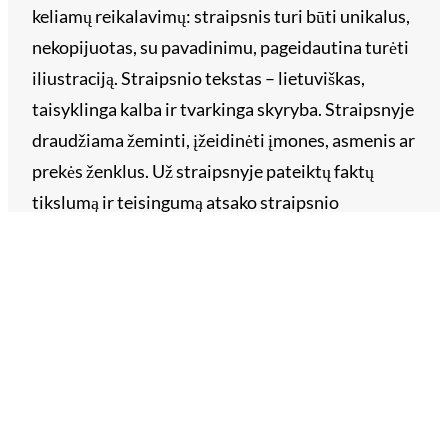
keliamų reikalavimų: straipsnis turi būti unikalus,
nekopijuotas, su pavadinimu, pageidautina turėti
iliustraciją. Straipsnio tekstas – lietuviškas,
taisyklinga kalba ir tvarkinga skyryba. Straipsnyje
draudžiama žeminti, įžeidinėti įmones, asmenis ar
prekės ženklus. Už straipsnyje pateiktų faktų
tikslumą ir teisingumą atsako straipsnio
užsakovas. Siųskite savo straipsnį reklama@vll.lt.
Archyvai