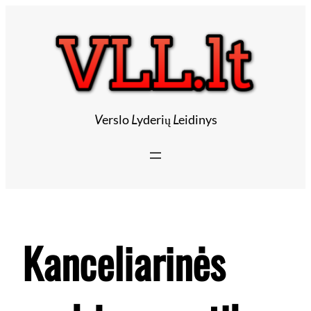
Eiti
prie
turinio
V
erslo
L
yderių
L
eidinys
Kanceliarinės