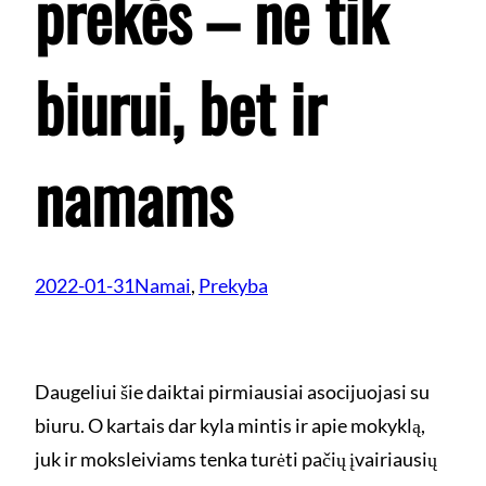
prekės – ne tik
biurui, bet ir
namams
2022-01-31
Namai
, 
Prekyba
Daugeliui šie daiktai pirmiausiai asocijuojasi su
biuru. O kartais dar kyla mintis ir apie mokyklą,
juk ir moksleiviams tenka turėti pačių įvairiausių