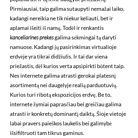
Pirmiausiai, taip galima sutaupyti nemažai laiko,
kadangi nereikia ne tik niekur keliauti, bet ir
aplamai išeiti iš namų. Todėl ir renkantis
kanceliarines prekes
galima sėkmingai tą daryti
namuose. Kadangi jų pasirinkimas virtualioje
erdvėje yra tikrai didžiulis. Ir tai dar viena
priežastis, dėl kurios verta apsipirkti būtent taip.
Nes internete galima atrasti gerokai platesnį
asortimentą nei daugelyje realią parduotuvių.
Kurios turi ribotą ekspozicijos erdvę. Be to,
internete žymiai paprasčiau bei greičiau galima
atrasti ir konkretų dominantį daiktą. Šioje vietoje
labai pravers paieškos laukelis bei galimybė
išsifiltruoti tam tikrus gaminus.