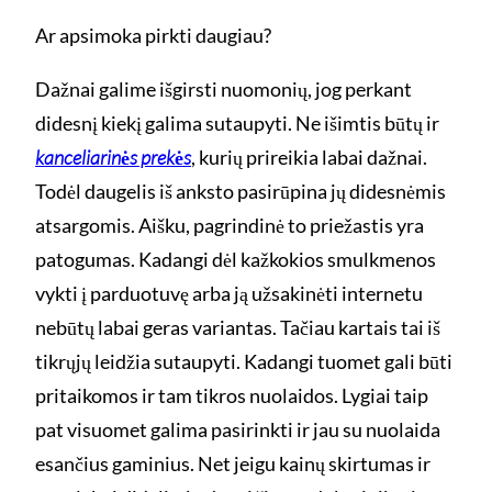
Ar apsimoka pirkti daugiau?
Dažnai galime išgirsti nuomonių, jog perkant
didesnį kiekį galima sutaupyti. Ne išimtis būtų ir
kanceliarinės prekės
, kurių prireikia labai dažnai.
Todėl daugelis iš anksto pasirūpina jų didesnėmis
atsargomis. Aišku, pagrindinė to priežastis yra
patogumas. Kadangi dėl kažkokios smulkmenos
vykti į parduotuvę arba ją užsakinėti internetu
nebūtų labai geras variantas. Tačiau kartais tai iš
tikrųjų leidžia sutaupyti. Kadangi tuomet gali būti
pritaikomos ir tam tikros nuolaidos. Lygiai taip
pat visuomet galima pasirinkti ir jau su nuolaida
esančius gaminius. Net jeigu kainų skirtumas ir