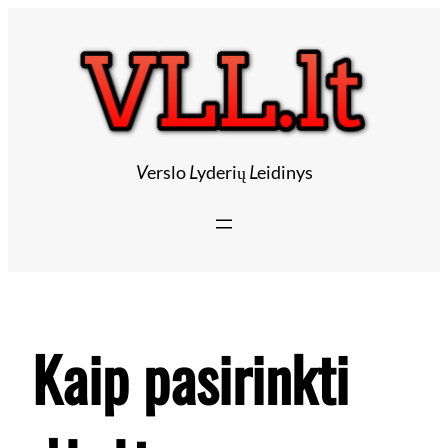
Eiti
prie
turinio
V
erslo
L
yderių
L
eidinys
Kaip pasirinkti