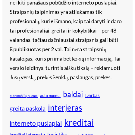
nei kiti panašaus pobūdžio interneto puslapiai.
Straipsnių talpinimas yra atliekamas tik
profesionalų, kurie išmano, kaip tai daryti ir daro
tai profesionaliai, greitai ir kokybiškai – per 48
valandas, tačiau dažniausiai straipsnis gali būti
išpublikuotas per 2 val. Tai nėra straipsnių
katalogas, kuris priima bet kokią informaciją. Tai
verslo leidinys, turintis aiškų tikslą – reklamuoti
Jūsų verslą, prekės ženklą, paslaugas, prekes.
baldai
Darbas
auto nuoma
automobilių nuoma
interjeras
greita paskola
kreditai
interneto puslapiai
logistika
kreditai internetu