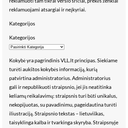
reklamuoti tam tikrai verslo sričiai, prekės ženklai
reklamuojami atsargiai ir neįkyriai.
Kategorijos
Kategorijos
Kokybė yra pagrindinis VLL.lt principas. Siekiame
turėti aukštos kokybės informaciją, kurią
patvirtina administratorius. Administratorius
gali ir nepublikuoti straipsnio, jei jis neatitinka
keliamų reikalavimų: straipsnis turi būti unikalus,
nekopijuotas, su pavadinimu, pageidautina turėti
iliustraciją. Straipsnio tekstas – lietuviškas,
taisyklinga kalba ir tvarkinga skyryba. Straipsnyje