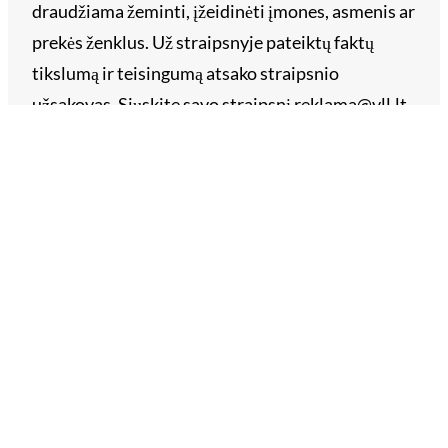
draudžiama žeminti, įžeidinėti įmones, asmenis ar
prekės ženklus. Už straipsnyje pateiktų faktų
tikslumą ir teisingumą atsako straipsnio
užsakovas. Siųskite savo straipsnį reklama@vll.lt.
Archyvai