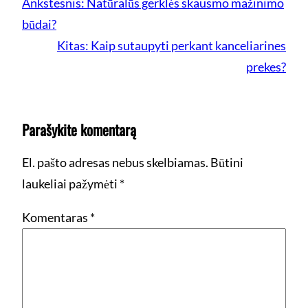
Ankstesnis:
Natūralūs gerklės skausmo mažinimo
būdai?
Kitas:
Kaip sutaupyti perkant kanceliarines
prekes?
Parašykite komentarą
El. pašto adresas nebus skelbiamas.
Būtini
laukeliai pažymėti
*
Komentaras
*