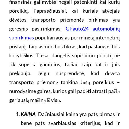
finansinės galimybės negali patenkinti kai kurių
poreikių. Paprasčiausiai, kai kuriais atvejais
dėvėtos transporto priemonės pirkimas yra
geresnis pasirinkimas.
GPauto24 automobilių
supirkimas
populiariausias per minėtą internetinį
puslapį. Taip asmuo bus tikras, kad paslaugos bus
kokybiškos. Tiesa, daugelis supirkimo punktų ne
tik superka gaminius, tačiau taip pat ir jais
prekiauja. Jeigu nusprendėte, kad dėvėta
transporto priemonė tankina Jūsų poreikius –
nurodysime gaires, kurios gali padėti atrasti pačią
geriausią mašiną iš visų.
KAINA
. Dažniausiai kaina yra pats pirmas ir
bene pats svarbiausias kriterijus, kad ir