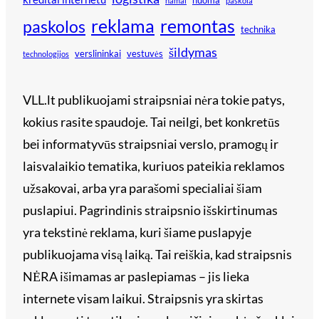
nuoma
namai
paskola
reklama
remontas
paskolos
technika
šildymas
verslininkai
vestuvės
technologijos
VLL.lt publikuojami straipsniai nėra tokie patys,
kokius rasite spaudoje. Tai neilgi, bet konkretūs
bei informatyvūs straipsniai verslo, pramogų ir
laisvalaikio tematika, kuriuos pateikia reklamos
užsakovai, arba yra parašomi specialiai šiam
puslapiui. Pagrindinis straipsnio išskirtinumas
yra tekstinė reklama, kuri šiame puslapyje
publikuojama visą laiką. Tai reiškia, kad straipsnis
NĖRA išimamas ar paslepiamas – jis lieka
internete visam laikui. Straipsnis yra skirtas