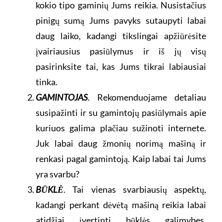
kokio tipo gaminių Jums reikia. Nusistačius
pinigų sumą Jums pavyks sutaupyti labai
daug laiko, kadangi tikslingai apžiūrėsite
įvairiausius pasiūlymus ir iš jų visų
pasirinksite tai, kas Jums tikrai labiausiai
tinka.
GAMINTOJAS
. Rekomenduojame detaliau
susipažinti ir su gamintojų pasiūlymais apie
kuriuos galima plačiau sužinoti internete.
Juk labai daug žmonių norimą mašiną ir
renkasi pagal gamintoją. Kaip labai tai Jums
yra svarbu?
BŪKLĖ
. Tai vienas svarbiausių aspektų,
kadangi perkant dėvėtą mašiną reikia labai
atidžiai įvertinti būklės galimybes.