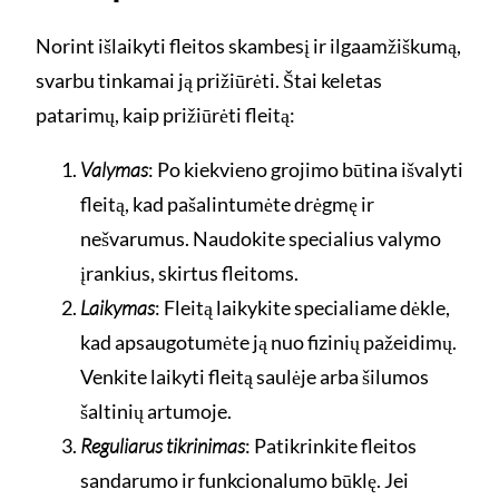
Norint išlaikyti fleitos skambesį ir ilgaamžiškumą,
svarbu tinkamai ją prižiūrėti. Štai keletas
patarimų, kaip prižiūrėti fleitą:
Valymas
: Po kiekvieno grojimo būtina išvalyti
fleitą, kad pašalintumėte drėgmę ir
nešvarumus. Naudokite specialius valymo
įrankius, skirtus fleitoms.
Laikymas
: Fleitą laikykite specialiame dėkle,
kad apsaugotumėte ją nuo fizinių pažeidimų.
Venkite laikyti fleitą saulėje arba šilumos
šaltinių artumoje.
Reguliarus tikrinimas
: Patikrinkite fleitos
sandarumo ir funkcionalumo būklę. Jei