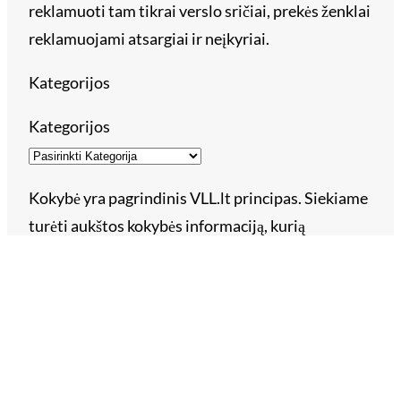
reklamuoti tam tikrai verslo sričiai, prekės ženklai
reklamuojami atsargiai ir neįkyriai.
Kategorijos
Kategorijos
Kokybė yra pagrindinis VLL.lt principas. Siekiame
turėti aukštos kokybės informaciją, kurią
patvirtina administratorius. Administratorius
gali ir nepublikuoti straipsnio, jei jis neatitinka
keliamų reikalavimų: straipsnis turi būti unikalus,
nekopijuotas, su pavadinimu, pageidautina turėti
iliustraciją. Straipsnio tekstas – lietuviškas,
taisyklinga kalba ir tvarkinga skyryba. Straipsnyje