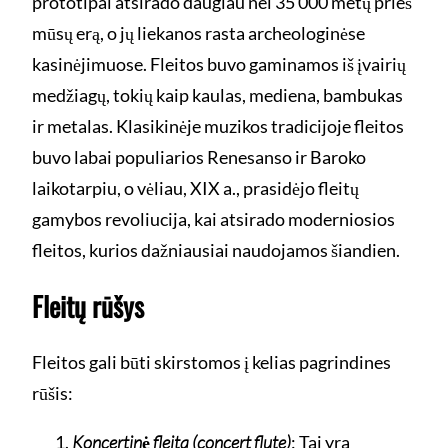
prototipai atsirado daugiau nei 35 000 metų prieš
mūsų erą, o jų liekanos rasta archeologinėse
kasinėjimuose. Fleitos buvo gaminamos iš įvairių
medžiagų, tokių kaip kaulas, mediena, bambukas
ir metalas. Klasikinėje muzikos tradicijoje fleitos
buvo labai populiarios Renesanso ir Baroko
laikotarpiu, o vėliau, XIX a., prasidėjo fleitų
gamybos revoliucija, kai atsirado moderniosios
fleitos, kurios dažniausiai naudojamos šiandien.
Fleitų rūšys
Fleitos gali būti skirstomos į kelias pagrindines
rūšis:
Koncertinė fleita (concert flute)
: Tai yra