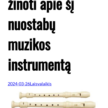
žinoti apie šį
nuostabų
muzikos
instrumentą
2024-03-26
Laisvalaikis