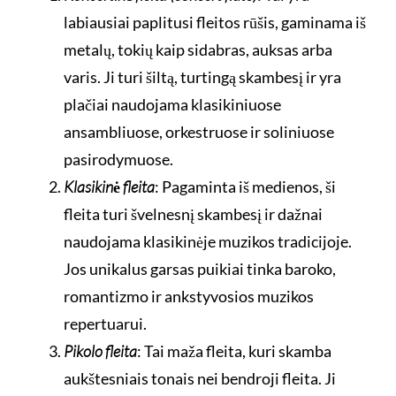
labiausiai paplitusi fleitos rūšis, gaminama iš
metalų, tokių kaip sidabras, auksas arba
varis. Ji turi šiltą, turtingą skambesį ir yra
plačiai naudojama klasikiniuose
ansambliuose, orkestruose ir soliniuose
pasirodymuose.
Klasikinė fleita
: Pagaminta iš medienos, ši
fleita turi švelnesnį skambesį ir dažnai
naudojama klasikinėje muzikos tradicijoje.
Jos unikalus garsas puikiai tinka baroko,
romantizmo ir ankstyvosios muzikos
repertuarui.
Pikolo fleita
: Tai maža fleita, kuri skamba
aukštesniais tonais nei bendroji fleita. Ji