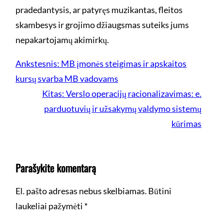
pradedantysis, ar patyręs muzikantas, fleitos
skambesys ir grojimo džiaugsmas suteiks jums
nepakartojamų akimirkų.
Ankstesnis:
MB įmonės steigimas ir apskaitos
kursų svarba MB vadovams
Kitas:
Verslo operacijų racionalizavimas: e.
parduotuvių ir užsakymų valdymo sistemų
kūrimas
Parašykite komentarą
El. pašto adresas nebus skelbiamas.
Būtini
laukeliai pažymėti
*