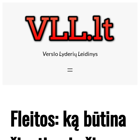
Eiti
prie
turinio
V
erslo
L
yderių
L
eidinys
Fleitos: ką būtina