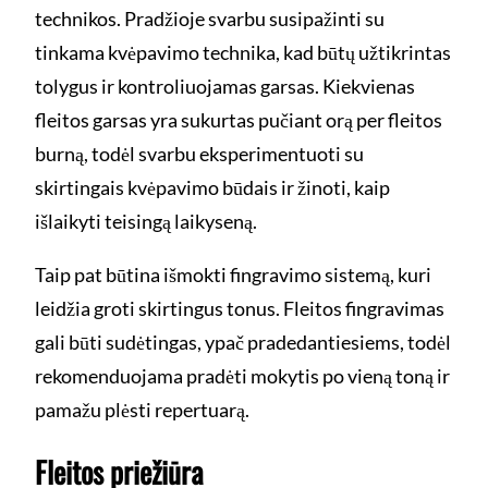
technikos. Pradžioje svarbu susipažinti su
tinkama kvėpavimo technika, kad būtų užtikrintas
tolygus ir kontroliuojamas garsas. Kiekvienas
fleitos garsas yra sukurtas pučiant orą per fleitos
burną, todėl svarbu eksperimentuoti su
skirtingais kvėpavimo būdais ir žinoti, kaip
išlaikyti teisingą laikyseną.
Taip pat būtina išmokti fingravimo sistemą, kuri
leidžia groti skirtingus tonus. Fleitos fingravimas
gali būti sudėtingas, ypač pradedantiesiems, todėl
rekomenduojama pradėti mokytis po vieną toną ir
pamažu plėsti repertuarą.
Fleitos priežiūra