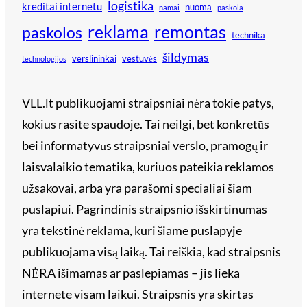
logistika
kreditai internetu
nuoma
namai
paskola
reklama
remontas
paskolos
technika
šildymas
verslininkai
vestuvės
technologijos
VLL.lt publikuojami straipsniai nėra tokie patys,
kokius rasite spaudoje. Tai neilgi, bet konkretūs
bei informatyvūs straipsniai verslo, pramogų ir
laisvalaikio tematika, kuriuos pateikia reklamos
užsakovai, arba yra parašomi specialiai šiam
puslapiui. Pagrindinis straipsnio išskirtinumas
yra tekstinė reklama, kuri šiame puslapyje
publikuojama visą laiką. Tai reiškia, kad straipsnis
NĖRA išimamas ar paslepiamas – jis lieka
internete visam laikui. Straipsnis yra skirtas