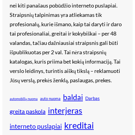
nei kiti panašaus pobūdžio interneto puslapiai.
Straipsnių talpinimas yra atliekamas tik
profesionalų, kurie išmano, kaip tai daryti ir daro
tai profesionaliai, greitai ir kokybiškai – per 48
valandas, tačiau dažniausiai straipsnis gali būti
išpublikuotas per 2 val. Tai nėra straipsnių
katalogas, kuris priima bet kokią informaciją. Tai
verslo leidinys, turintis aiškų tikslą – reklamuoti
Jūsų verslą, prekės ženklą, paslaugas, prekes.
baldai
Darbas
auto nuoma
automobilių nuoma
interjeras
greita paskola
kreditai
interneto puslapiai