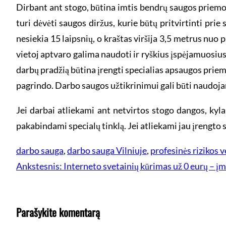
Dirbant ant stogo, būtina imtis bendrų saugos priemoni
turi dėvėti saugos diržus, kurie būtų pritvirtinti prie
nesiekia 15 laipsnių, o kraštas viršija 3,5 metrus nuo p
vietoj aptvaro galima naudoti ir ryškius įspėjamuosius
darbų pradžią būtina įrengti specialias apsaugos priem
pagrindo. Darbo saugos užtikrinimui gali būti naudojami
Jei darbai atliekami ant netvirtos stogo dangos, kyla
pakabindami specialų tinklą. Jei atliekami jau įrengto 
darbo sauga
, 
darbo sauga Vilniuje
, 
profesinės rizikos 
Ankstesnis:
Interneto svetainių kūrimas už 0 eurų – 
Parašykite komentarą