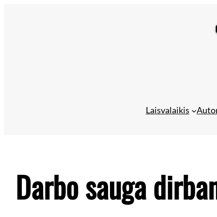
Eiti
prie
turinio
Laisvalaikis
Auto
Darbo sauga dirban