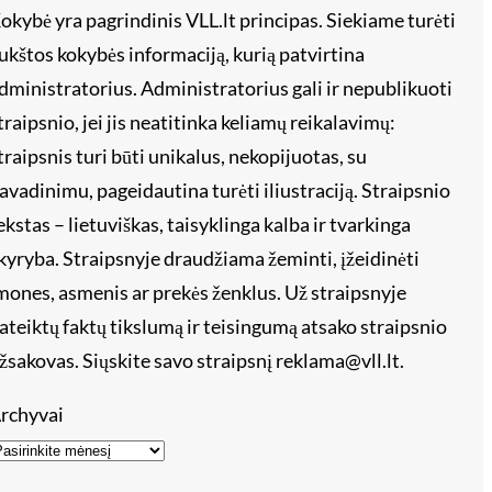
okybė yra pagrindinis VLL.lt principas. Siekiame turėti
ukštos kokybės informaciją, kurią patvirtina
dministratorius. Administratorius gali ir nepublikuoti
traipsnio, jei jis neatitinka keliamų reikalavimų:
traipsnis turi būti unikalus, nekopijuotas, su
avadinimu, pageidautina turėti iliustraciją. Straipsnio
ekstas – lietuviškas, taisyklinga kalba ir tvarkinga
kyryba. Straipsnyje draudžiama žeminti, įžeidinėti
mones, asmenis ar prekės ženklus. Už straipsnyje
ateiktų faktų tikslumą ir teisingumą atsako straipsnio
žsakovas. Siųskite savo straipsnį reklama@vll.lt.
rchyvai