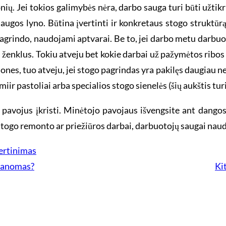
ų. Jei tokios galimybės nėra, darbo sauga turi būti užtikr
 saugos lyno. Būtina įvertinti ir konkretaus stogo struktūrą
agrindo, naudojami aptvarai. Be to, jei darbo metu darbuotoj
 ženklus. Tokiu atveju bet kokie darbai už pažymėtos ribos
ones, tuo atveju, jei stogo pagrindas yra pakilęs daugiau n
ir pastoliai arba specialios stogo sienelės (šių aukštis tur
 pavojus įkristi. Minėtojo pavojaus išvengsite ant dangos 
stogo remonto ar priežiūros darbai, darbuotojų saugai naudo
vertinimas
įmanomas?
Ki