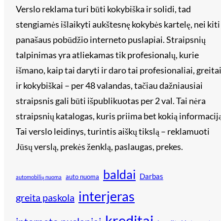
Verslo reklama turi būti kokybiška ir solidi, tad
stengiamės išlaikyti aukštesnę kokybės kartelę, nei kiti
panašaus pobūdžio interneto puslapiai. Straipsnių
talpinimas yra atliekamas tik profesionalų, kurie
išmano, kaip tai daryti ir daro tai profesionaliai, greita
ir kokybiškai – per 48 valandas, tačiau dažniausiai
straipsnis gali būti išpublikuotas per 2 val. Tai nėra
straipsnių katalogas, kuris priima bet kokią informaciją
Tai verslo leidinys, turintis aiškų tikslą – reklamuoti
Jūsų verslą, prekės ženklą, paslaugas, prekes.
baldai
Darbas
auto nuoma
automobilių nuoma
interjeras
greita paskola
kreditai