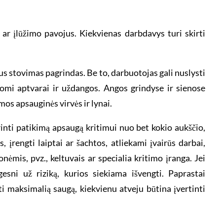
ar įlūžimo pavojus. Kiekvienas darbdavys turi skirti
us stovimas pagrindas. Be to, darbuotojas gali nuslysti
tomi aptvarai ir uždangos. Angos grindyse ir sienose
s apsauginės virvės ir lynai.
rinti patikimą apsaugą kritimui nuo bet kokio aukščio,
 įrengti laiptai ar šachtos, atliekami įvairūs darbai,
mis, pvz., keltuvais ar specialia kritimo įranga. Jei
gesni už riziką, kurios siekiama išvengti. Paprastai
ti maksimalią saugą, kiekvienu atveju būtina įvertinti