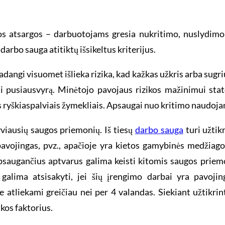
os atsargos – darbuotojams gresia nukritimo, nuslydimo 
darbo sauga atitiktų išsikeltus kriterijus.
dangi visuomet išlieka rizika, kad kažkas užkris arba sugri
ti pusiausvyrą. Minėtojo pavojaus rizikos mažinimui sta
škiaspalviais žymekliais. Apsaugai nuo kritimo naudojamo
tyviausių saugos priemonių. Iš tiesų
darbo sauga
turi užtik
avojingas, pvz., apačioje yra kietos gamybinės medžiagos,
augančius aptvarus galima keisti kitomis saugos priemonė
galima atsisakyti, jei šių įrengimo darbai yra pavojin
 atliekami greičiau nei per 4 valandas. Siekiant užtikrin
kos faktorius.