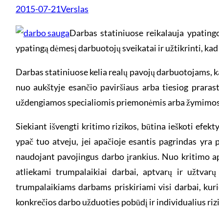
2015-07-21
Verslas
Darbas statiniuose reikalauja ypating
ypatingą dėmesį darbuotojų sveikatai ir užtikrinti, kad 
Darbas statiniuose kelia realų pavojų darbuotojams, ka
nuo aukštyje esančio paviršiaus arba tiesiog praras
uždengiamos specialiomis priemonėmis arba žymimos ry
Siekiant išvengti kritimo rizikos, būtina ieškoti efek
ypač tuo atveju, jei apačioje esantis pagrindas yra p
naudojant pavojingus darbo įrankius. Nuo kritimo aps
atliekami trumpalaikiai darbai, aptvarų ir užtvarų 
trumpalaikiams darbams priskiriami visi darbai, kurie
konkrečios darbo užduoties pobūdį ir individualius rizi