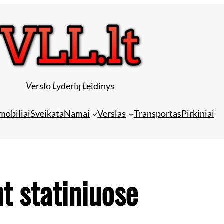
V
erslo
L
yderių
L
eidinys
mobiliai
Sveikata
Namai
Verslas
Transportas
Pirkiniai
t statiniuose