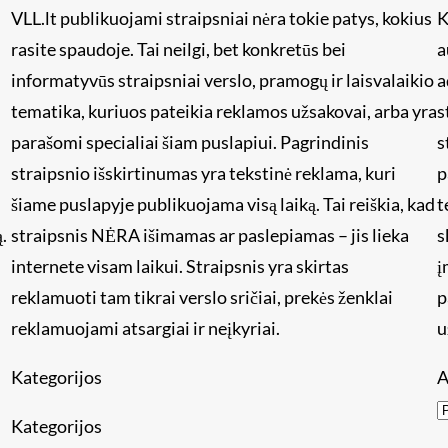
VLL.lt publikuojami straipsniai nėra tokie patys, kokius
K
rasite spaudoje. Tai neilgi, bet konkretūs bei
a
informatyvūs straipsniai verslo, pramogų ir laisvalaikio
a
tematika, kuriuos pateikia reklamos užsakovai, arba yra
s
i
parašomi specialiai šiam puslapiui. Pagrindinis
s
straipsnio išskirtinumas yra tekstinė reklama, kuri
p
šiame puslapyje publikuojama visą laiką. Tai reiškia, kad
t
.
straipsnis NĖRA išimamas ar paslepiamas – jis lieka
s
internete visam laikui. Straipsnis yra skirtas
į
reklamuoti tam tikrai verslo sričiai, prekės ženklai
p
reklamuojami atsargiai ir neįkyriai.
u
Kategorijos
A
Kategorijos