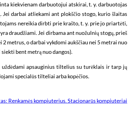
inta kiekvienam darbuotojui atskirai, t. y. darbuotojas
. Jei darbai atliekami ant plokščio stogo, kurio šlaitas
ams nereikia dirbti prie krašto, t. y. prie jo priartėti,
 yra draudžiami. Jei dirbama ant nuožulnių stogų, prieš
ei 2 metrus, o darbai vykdomi aukščiau nei 5 metrai nuo
i siekti bent metrą nuo dangos).
uždėdami apsauginius tiltelius su turėklais ir tarp jų
jami specialūs tilteliai arba kopėčios.
tas:
Renkamės kompiuterius. Stacionarūs kompiuteriai