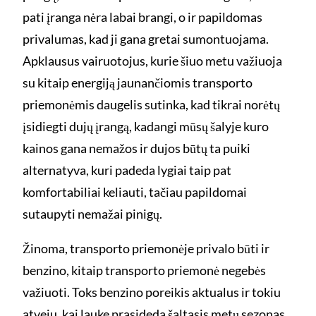
pati įranga nėra labai brangi, o ir papildomas
privalumas, kad ji gana gretai sumontuojama.
Apklausus vairuotojus, kurie šiuo metu važiuoja
su kitaip energiją jaunančiomis transporto
priemonėmis daugelis sutinka, kad tikrai norėtų
įsidiegti dujų įrangą, kadangi mūsų šalyje kuro
kainos gana nemažos ir dujos būtų ta puiki
alternatyva, kuri padeda lygiai taip pat
komfortabiliai keliauti, tačiau papildomai
sutaupyti nemažai pinigų.
Žinoma, transporto priemonėje privalo būti ir
benzino, kitaip transporto priemonė negebės
važiuoti. Toks benzino poreikis aktualus ir tokiu
atveju, kai lauke prasideda šaltasis metų sezonas.