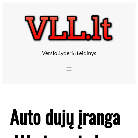
Eiti
prie
turinio
V
erslo
L
yderių
L
eidinys
Auto dujų įranga