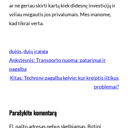
ar ne geriau skirti kartą kiek didesnę investiciją ir
vėliau mėgautis jos privalumais. Mes manome,
kad tikrai verta.
dujos
, 
dujų įranga
Ankstesnis:
Transporto nuoma: patarimai ir
pagalba
Kitas:
Techninė pagalba kelyje: kur kreiptis ištikus
problemai?
Parašykite komentarą
El. pašto adresas nebus skelbiamas.
Būtini