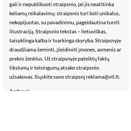
gali ir nepublikuoti straipsnio, jei jis neatitinka
keliamų reikalavimų: straipsnis turi būti unikalus,
nekopijuotas, su pavadinimu, pageidautina turėti
iliustraciją. Straipsnio tekstas – lietuviškas,
taisyklinga kalba ir tvarkinga skyryba. Straipsnyje
draudžiama žeminti, įžeidinėti įmones, asmenis ar
prekės ženklus. Už straipsnyje pateiktų faktų
tikslumą ir teisingumą atsako straipsnio
užsakovas. Siųskite savo straipsnį reklama@vll.lt.
Archyvai