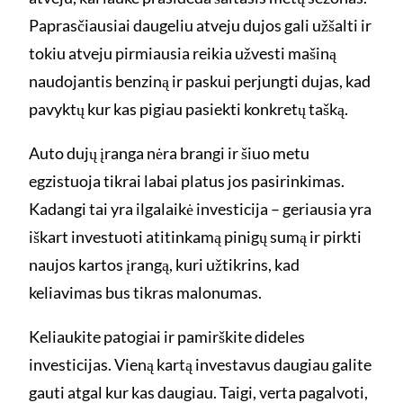
Paprasčiausiai daugeliu atveju dujos gali užšalti ir
tokiu atveju pirmiausia reikia užvesti mašiną
naudojantis benziną ir paskui perjungti dujas, kad
pavyktų kur kas pigiau pasiekti konkretų tašką.
Auto dujų įranga nėra brangi ir šiuo metu
egzistuoja tikrai labai platus jos pasirinkimas.
Kadangi tai yra ilgalaikė investicija – geriausia yra
iškart investuoti atitinkamą pinigų sumą ir pirkti
naujos kartos įrangą, kuri užtikrins, kad
keliavimas bus tikras malonumas.
Keliaukite patogiai ir pamirškite dideles
investicijas. Vieną kartą investavus daugiau galite
gauti atgal kur kas daugiau. Taigi, verta pagalvoti,