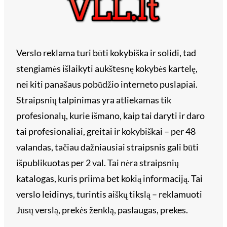
Verslo reklama turi būti kokybiška ir solidi, tad
stengiamės išlaikyti aukštesnę kokybės kartelę,
nei kiti panašaus pobūdžio interneto puslapiai.
Straipsnių talpinimas yra atliekamas tik
profesionalų, kurie išmano, kaip tai daryti ir daro
tai profesionaliai, greitai ir kokybiškai – per 48
valandas, tačiau dažniausiai straipsnis gali būti
išpublikuotas per 2 val. Tai nėra straipsnių
katalogas, kuris priima bet kokią informaciją. Tai
verslo leidinys, turintis aiškų tikslą – reklamuoti
Jūsų verslą, prekės ženklą, paslaugas, prekes.