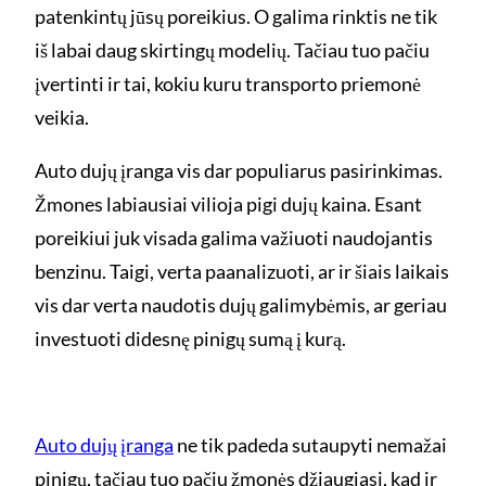
patenkintų jūsų poreikius. O galima rinktis ne tik
iš labai daug skirtingų modelių. Tačiau tuo pačiu
įvertinti ir tai, kokiu kuru transporto priemonė
veikia.
Auto dujų įranga vis dar populiarus pasirinkimas.
Žmones labiausiai vilioja pigi dujų kaina. Esant
poreikiui juk visada galima važiuoti naudojantis
benzinu. Taigi, verta paanalizuoti, ar ir šiais laikais
vis dar verta naudotis dujų galimybėmis, ar geriau
investuoti didesnę pinigų sumą į kurą.
Auto dujų įranga
ne tik padeda sutaupyti nemažai
pinigų, tačiau tuo pačiu žmonės džiaugiasi, kad ir