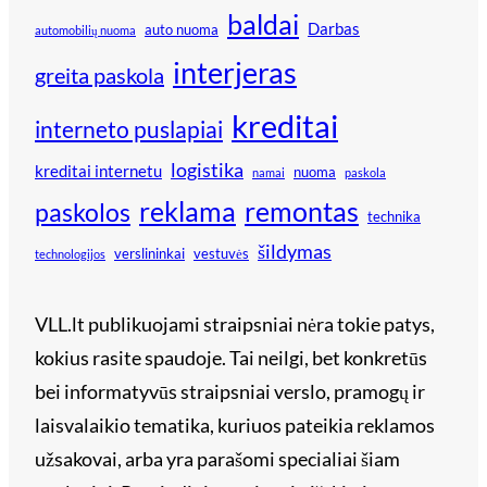
baldai
Darbas
auto nuoma
automobilių nuoma
interjeras
greita paskola
kreditai
interneto puslapiai
logistika
kreditai internetu
nuoma
namai
paskola
reklama
remontas
paskolos
technika
šildymas
verslininkai
vestuvės
technologijos
VLL.lt publikuojami straipsniai nėra tokie patys,
kokius rasite spaudoje. Tai neilgi, bet konkretūs
bei informatyvūs straipsniai verslo, pramogų ir
laisvalaikio tematika, kuriuos pateikia reklamos
užsakovai, arba yra parašomi specialiai šiam