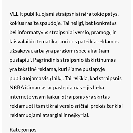
VLL.lt publikuojami straipsniai nėra tokie patys,
kokius rasite spaudoje. Tai neilgi, bet konkretūs
bei informatyvūs straipsniai verslo, pramogų ir
laisvalaikio tematika, kuriuos pateikia reklamos
užsakovai, arba yra parašomi specialiai šiam
puslapiui. Pagrindinis straipsnio išskirtinumas
yra tekstinė reklama, kuri šiame puslapyje
publikuojama visą laiką. Tai reiškia, kad straipsnis
NĖRA išimamas ar paslepiamas – jis lieka
internete visam laikui. Straipsnis yra skirtas
reklamuoti tam tikrai verslo sričiai, prekės ženklai
reklamuojami atsargiai ir neįkyriai.
Kategorijos