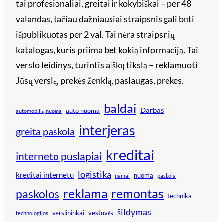
tai profesionaliai, greitai ir kokybiškai – per 48
valandas, tačiau dažniausiai straipsnis gali būti
išpublikuotas per 2 val. Tai nėra straipsnių
katalogas, kuris priima bet kokią informaciją. Tai
verslo leidinys, turintis aiškų tikslą – reklamuoti
Jūsų verslą, prekės ženklą, paslaugas, prekes.
baldai
Darbas
auto nuoma
automobilių nuoma
interjeras
greita paskola
kreditai
interneto puslapiai
logistika
kreditai internetu
nuoma
namai
paskola
reklama
remontas
paskolos
technika
šildymas
verslininkai
vestuvės
technologijos