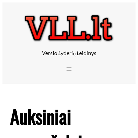
Eiti
prie
turinio
V
erslo
L
yderių
L
eidinys
Auksiniai