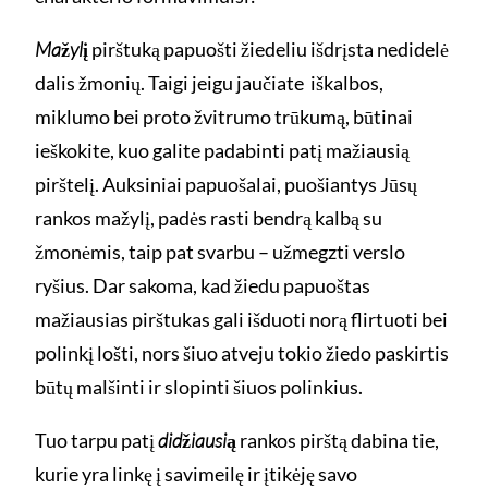
Mažylį
pirštuką papuošti žiedeliu išdrįsta nedidelė
dalis žmonių. Taigi jeigu jaučiate iškalbos,
miklumo bei proto žvitrumo trūkumą, būtinai
ieškokite, kuo galite padabinti patį mažiausią
pirštelį. Auksiniai papuošalai, puošiantys Jūsų
rankos mažylį, padės rasti bendrą kalbą su
žmonėmis, taip pat svarbu – užmegzti verslo
ryšius. Dar sakoma, kad žiedu papuoštas
mažiausias pirštukas gali išduoti norą flirtuoti bei
polinkį lošti, nors šiuo atveju tokio žiedo paskirtis
būtų malšinti ir slopinti šiuos polinkius.
Tuo tarpu patį
didžiausią
rankos pirštą dabina tie,
kurie yra linkę į savimeilę ir įtikėję savo