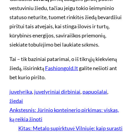
vestuviniu žiedu, tačiau jeigu tokio šeimyninio
statuso neturite, tuomet rinkitės žiedą bevardžiui
pirštui tais atvejais, kai stinga šlovės ir turtų,
kūrybinės energijos, saviraiškos priemonių,
siekiate tobulėjimo bei laukiate sėkmės.
Tai – tik baziniai patarimai, o iš tikrųjų kiekvieną
žiedą, išsirinktą
Fashiongold.lt
galite nešioti ant
bet kurio piršto.
juvelyrika
, 
juvelyriniai dirbiniai
, 
papuošalai
, 
žiedai
Ankstesnis:
Jūrinio konteinerio pirkimas: viskas,
ką reikia žinoti
Kitas:
Metalo supirktuvė Vilniuje: kaip surasti