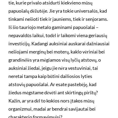
tie, kurie privalo atsidurti kiekvieno mūsų
papuošalų dėžutėje. Jie yra tokie universalūs, kad
tinkami nešioti tiek ir jauniems, tiek ir senjorams.
Iš šio tauriojo metalo gaminami papuošalai –
nepavaldūs laikui, todėl ir laikomi viena geriausių
investicijų. Kadangi auksiniai auskarai dažniausiai
nešiojami merginų bei moterų, kaklo vėriniai bei
grandinėlės yra mėgiamos visų lyčių atstovų, o
auksiniai žiedai, jeigu jie nėra vestuviniai, tai
neretai tampa kaip būtini dailiosios lyties
atstovių papuošalai. Ar esate pastebėję, kad
žiedus mėgstame dėvėti ant skirtingų pirštų?
Kažin, ar yra dėl to kokios nors įtakos mūsų
organizmui, madai ar bendrai savijautai bei
charakterio formavimuisi?