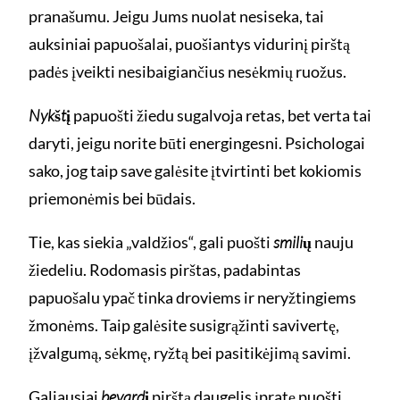
pranašumu. Jeigu Jums nuolat nesiseka, tai
auksiniai papuošalai, puošiantys vidurinį pirštą
padės įveikti nesibaigiančius nesėkmių ruožus.
Nykštį
papuošti žiedu sugalvoja retas, bet verta tai
daryti, jeigu norite būti energingesni. Psichologai
sako, jog taip save galėsite įtvirtinti bet kokiomis
priemonėmis bei būdais.
Tie, kas siekia „valdžios“, gali puošti
smilių
nauju
žiedeliu. Rodomasis pirštas, padabintas
papuošalu ypač tinka droviems ir neryžtingiems
žmonėms. Taip galėsite susigrąžinti savivertę,
įžvalgumą, sėkmę, ryžtą bei pasitikėjimą savimi.
Galiausiai
bevardį
pirštą daugelis įpratę puošti