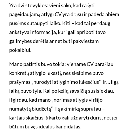
Yra dvi stovyklos: vieni sako, kad rašyti
pageidaujamą atlygį CV yra drąsu ir padeda abiem
pusėms sutaupyti laiko. Kiti – kad tai per daug
ankstyva informacija, kuri gali apriboti tavo
galimybes derėtis ar net būti pakviestam
pokalbiui.
Mano patirtis buvo tokia: viename CV parašiau
konkretų atlygio lūkestį, nes skelbime buvo
prašymas „nurodyti atlyginimo lūkesčius“. Ir… ilgą
laiką buvo tyla. Kai po kelių savaičių susisiekiau,
išgirdau, kad mano „norimas atlygis viršijo
numatytą biudžetą“. Tą akimirką supratau –
kartais skaičius iš karto gali uždaryti duris, net jei
būtum buvęs idealus kandidatas.