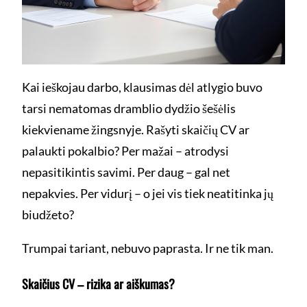
Kai ieškojau darbo, klausimas dėl atlygio buvo
tarsi nematomas dramblio dydžio šešėlis
kiekviename žingsnyje. Rašyti skaičių CV ar
palaukti pokalbio? Per mažai – atrodysi
nepasitikintis savimi. Per daug – gal net
nepakvies. Per vidurį – o jei vis tiek neatitinka jų
biudžeto?
Trumpai tariant, nebuvo paprasta. Ir ne tik man.
Skaičius CV – rizika ar aiškumas?