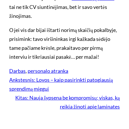
tai ne tik CV siuntinėjimas, bet ir savo vertės
žinojimas.
O jei vis dar bijai ištarti norimą skaičių pokalbyje,
prisimink: tavo viršininkas irgi kažkada sėdėjo
tame pačiame krėsle, prakaitavo per pirmą
interviu ir tikriausiai pasakė… per mažai!
Darbas
, 
personalo atranka
Ankstesnis:
Lovos – kaip pasirinkti patogiausią
sprendimą miegui
Kitas:
Nauja šypsena be kompromisų: viskas, ką
reikia žinoti apie laminates