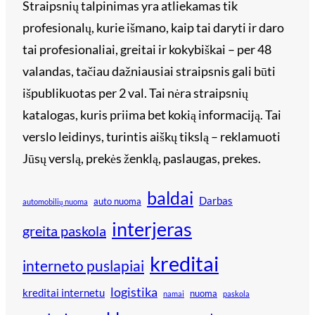
Straipsnių talpinimas yra atliekamas tik
profesionalų, kurie išmano, kaip tai daryti ir daro
tai profesionaliai, greitai ir kokybiškai – per 48
valandas, tačiau dažniausiai straipsnis gali būti
išpublikuotas per 2 val. Tai nėra straipsnių
katalogas, kuris priima bet kokią informaciją. Tai
verslo leidinys, turintis aiškų tikslą – reklamuoti
Jūsų verslą, prekės ženklą, paslaugas, prekes.
baldai
Darbas
auto nuoma
automobilių nuoma
interjeras
greita paskola
kreditai
interneto puslapiai
logistika
kreditai internetu
nuoma
namai
paskola