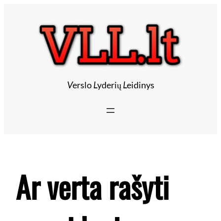
Eiti
prie
turinio
V
erslo
L
yderių
L
eidinys
Ar verta rašyti