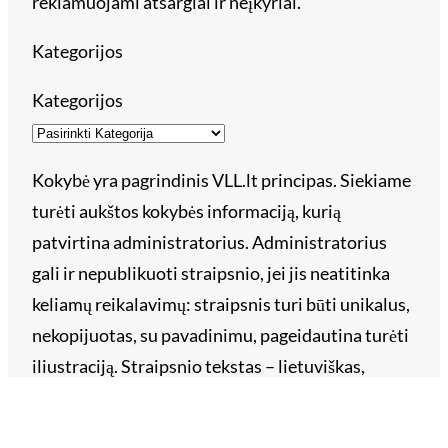
reklamuojami atsargiai ir neįkyriai.
Kategorijos
Kategorijos
Kokybė yra pagrindinis VLL.lt principas. Siekiame
turėti aukštos kokybės informaciją, kurią
patvirtina administratorius. Administratorius
gali ir nepublikuoti straipsnio, jei jis neatitinka
keliamų reikalavimų: straipsnis turi būti unikalus,
nekopijuotas, su pavadinimu, pageidautina turėti
iliustraciją. Straipsnio tekstas – lietuviškas,
taisyklinga kalba ir tvarkinga skyryba. Straipsnyje
draudžiama žeminti, įžeidinėti įmones, asmenis ar