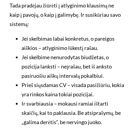
Tada pradėjau žiūrėti į atlyginimo klausimą ne
kaip į pavojų, o kaip į galimybę. Ir susikūriau savo
sistemą:
Jei skelbimas labai konkretus, o pareigos
aiškios – atlyginimo lūkestį rašau.
Jei skelbime nenurodytas biudžetas, o
pozicija lanksti – neįrašau, bet iš anksto
pasiruošiu aiškų intervalą pokalbiui.
Prieš siųsdamas CV – visada pasižiūriu, kokia
yra rinkos kaina tokiai pozicijai.
Ir svarbiausia – mokausi ramiai ištarti
skaičių, kai to paklausia. Be atsiprašymų, be
„galima derėtis“, be nervingo juoko.