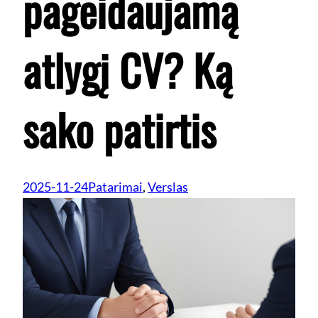
pageidaujamą
atlygį CV? Ką
sako patirtis
2025-11-24
Patarimai
, 
Verslas