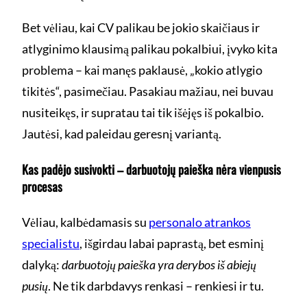
Bet vėliau, kai CV palikau be jokio skaičiaus ir
atlyginimo klausimą palikau pokalbiui, įvyko kita
problema – kai manęs paklausė, „kokio atlygio
tikitės“, pasimečiau. Pasakiau mažiau, nei buvau
nusiteikęs, ir supratau tai tik išėjęs iš pokalbio.
Jautėsi, kad paleidau geresnį variantą.
Kas padėjo susivokti – darbuotojų paieška nėra vienpusis
procesas
Vėliau, kalbėdamasis su
personalo atrankos
specialistu
, išgirdau labai paprastą, bet esminį
dalyką:
darbuotojų paieška yra derybos iš abiejų
pusių
. Ne tik darbdavys renkasi – renkiesi ir tu.