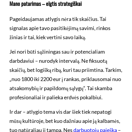
Mano patarimas – elgtis strategiškai
Pageidaujamas atlygis nėra tik skaičius. Tai
signalas apie tavo pasitikėjimą savimi, rinkos
žinias ir tai, kiek vertini savo laiką.
Jei nori būti sąžiningas sau ir potencialiam
darbdaviui – nurodyk intervalą. Ne fiksuotą
skaičių, bet logišką ribą, kuri tau priimtina. Tarkim,
„nuo 1800 iki 2200 eur į rankas, priklausomai nuo
atsakomybių ir papildomų sąlygų“. Tai skamba
profesionaliai ir palieka erdvės pokalbiui.
Ir dar – atlygio tema vis dar šiek tiek nepatogi
mūsų kultūroje, bet kuo dažniau apie ją kalbamės,
tuo natūraliau ji tampa. Nes
darbuotojų paieška
–