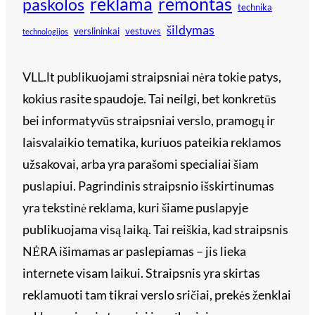
reklama
remontas
paskolos
technika
šildymas
verslininkai
vestuvės
technologijos
VLL.lt publikuojami straipsniai nėra tokie patys,
kokius rasite spaudoje. Tai neilgi, bet konkretūs
bei informatyvūs straipsniai verslo, pramogų ir
laisvalaikio tematika, kuriuos pateikia reklamos
užsakovai, arba yra parašomi specialiai šiam
puslapiui. Pagrindinis straipsnio išskirtinumas
yra tekstinė reklama, kuri šiame puslapyje
publikuojama visą laiką. Tai reiškia, kad straipsnis
NĖRA išimamas ar paslepiamas – jis lieka
internete visam laikui. Straipsnis yra skirtas
reklamuoti tam tikrai verslo sričiai, prekės ženklai