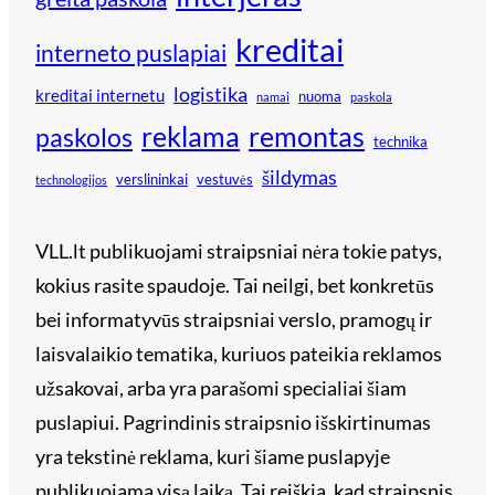
kreditai
interneto puslapiai
logistika
kreditai internetu
nuoma
namai
paskola
reklama
remontas
paskolos
technika
šildymas
verslininkai
vestuvės
technologijos
VLL.lt publikuojami straipsniai nėra tokie patys,
kokius rasite spaudoje. Tai neilgi, bet konkretūs
bei informatyvūs straipsniai verslo, pramogų ir
laisvalaikio tematika, kuriuos pateikia reklamos
užsakovai, arba yra parašomi specialiai šiam
puslapiui. Pagrindinis straipsnio išskirtinumas
yra tekstinė reklama, kuri šiame puslapyje
publikuojama visą laiką. Tai reiškia, kad straipsnis