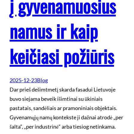
į gyvenamuosius
namus ir kaip
keičiasi požiūris
2025-12-23
Blog
Dar prieš dešimtmetį skarda fasadui Lietuvoje
buvo siejama beveik išimtinai su ūkiniais
pastatais, sandėliais ar pramoniniais objektais.
Gyvenamųjų namų kontekste ji dažnai atrodė „per
šalta“, „per industrinė“ arba tiesiog netinkama.