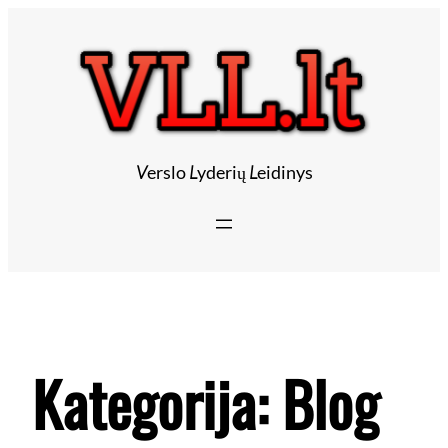
V
erslo
L
yderių
L
eidinys
Kategorija:
Blog