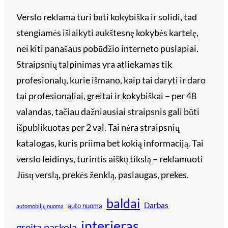
Verslo reklama turi būti kokybiška ir solidi, tad
stengiamės išlaikyti aukštesnę kokybės kartelę,
nei kiti panašaus pobūdžio interneto puslapiai.
Straipsnių talpinimas yra atliekamas tik
profesionalų, kurie išmano, kaip tai daryti ir daro
tai profesionaliai, greitai ir kokybiškai – per 48
valandas, tačiau dažniausiai straipsnis gali būti
išpublikuotas per 2 val. Tai nėra straipsnių
katalogas, kuris priima bet kokią informaciją. Tai
verslo leidinys, turintis aiškų tikslą – reklamuoti
Jūsų verslą, prekės ženklą, paslaugas, prekes.
baldai
Darbas
auto nuoma
automobilių nuoma
interjeras
greita paskola