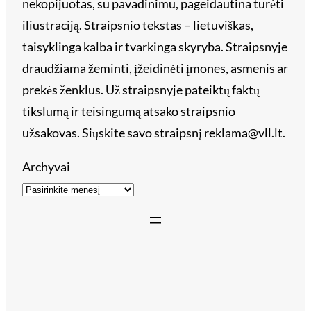
nekopijuotas, su pavadinimu, pageidautina turėti
iliustraciją. Straipsnio tekstas – lietuviškas,
taisyklinga kalba ir tvarkinga skyryba. Straipsnyje
draudžiama žeminti, įžeidinėti įmones, asmenis ar
prekės ženklus. Už straipsnyje pateiktų faktų
tikslumą ir teisingumą atsako straipsnio
užsakovas. Siųskite savo straipsnį reklama@vll.lt.
Archyvai