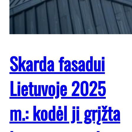
Skarda fasadui
Lietuvoje 2025
m.: kodėl ji grįžta