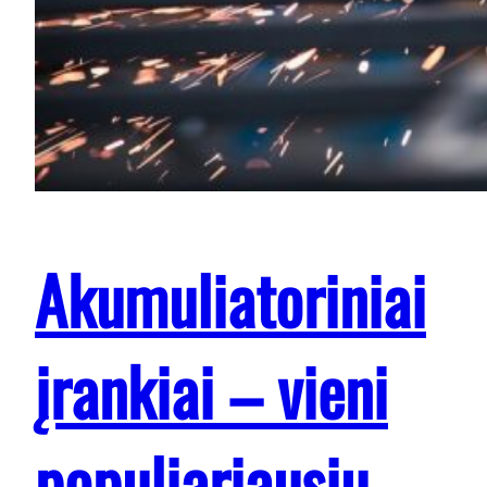
Akumuliatoriniai
įrankiai – vieni
populiariausių