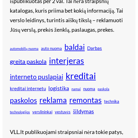
išpublikuotas per 2 val. Tai nėra straipsnių
katalogas, kuris priima bet kokią informaciją. Tai
verslo leidinys, turintis aiškų tikslą – reklamuoti
Jūsų verslą, prekės ženklą, paslaugas, prekes.
baldai
Darbas
auto nuoma
automobilių nuoma
interjeras
greita paskola
kreditai
interneto puslapiai
logistika
kreditai internetu
nuoma
namai
paskola
reklama
remontas
paskolos
technika
šildymas
verslininkai
vestuvės
technologijos
VLL.lt publikuojami straipsniai nėra tokie patys,