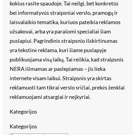
kokius rasite spaudoje. Tai neilgi, bet konkretūs
bei informatyvūs straipsniai verslo, pramogų ir
laisvalaikio tematika, kuriuos pateikia reklamos
užsakovai, arba yra parašomi specialiai šiam
puslapiui. Pagrindinis straipsnio išskirtinumas
yra tekstinė reklama, kuri šiame puslapyje
publikuojama visą laiką. Tai reiškia, kad straipsnis
NĖRA išimamas ar paslepiamas – jis lieka
internete visam laikui. Straipsnis yra skirtas
reklamuoti tam tikrai verslo sričiai, prekės ženklai
reklamuojami atsargiai ir neįkyriai.
Kategorijos
Kategorijos