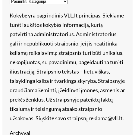
Kokybė yra pagrindinis VLL.lt principas. Siekiame
turėti aukštos kokybės informaciją, kurią
patvirtina administratorius. Administratorius
gali ir nepublikuoti straipsnio, jei jis neatitinka
keliamų reikalavimų: straipsnis turi būti unikalus,
nekopijuotas, su pavadinimu, pageidautina turėti
iliustraciją. Straipsnio tekstas – lietuviškas,
taisyklinga kalba ir tvarkinga skyryba. Straipsnyje
draudžiama žeminti, įžeidinėti įmones, asmenis ar
prekės ženklus. Už straipsnyje pateiktų faktų
tikslumą ir teisingumą atsako straipsnio
užsakovas. Siųskite savo straipsnį reklama@vll.lt.
Archyvai