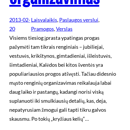
2013-02-
Laisvalaikis
, 
Paslaugos verslui
, 
20
Pramogos
, 
Verslas
Visiems tiesiog įprasta ypatingas progas
pažymėti tam tikrais renginiais – jubiliejai,
vestuvės, krikštynos, gimtadieniai, išleistuvės,
šimtadieniai, Kalėdos bei kitos šventės yra
populiariausios progos atšvęsti. Tačiau didesnio
mąsto renginių organizavimas reikalauja labai
daug laiko ir pastangų, kadangi norisi viską
suplanuoti iki smulkiausių detalių, kas, deja,
nepatyrusiam žmogui gali tapti tikru galvos
skausmu. Po tokių „kryžiaus kelių“…