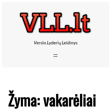
V
erslo
L
yderių
L
eidinys
Žyma:
vakarėliai