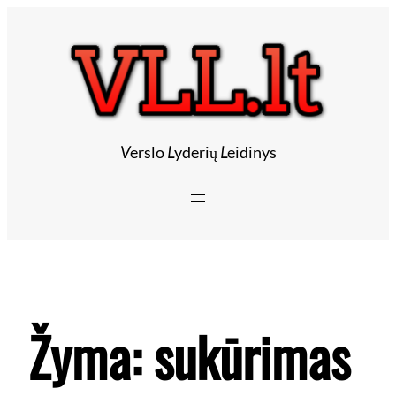
V
erslo
L
yderių
L
eidinys
Žyma:
sukūrimas