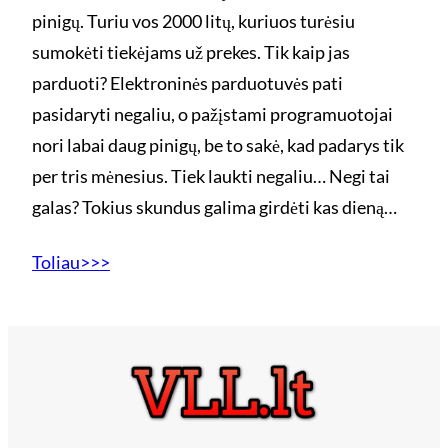
pinigų. Turiu vos 2000 litų, kuriuos turėsiu
sumokėti tiekėjams už prekes. Tik kaip jas
parduoti? Elektroninės parduotuvės pati
pasidaryti negaliu, o pažįstami programuotojai
nori labai daug pinigų, be to sakė, kad padarys tik
per tris mėnesius. Tiek laukti negaliu… Negi tai
galas? Tokius skundus galima girdėti kas dieną…
Toliau>>>