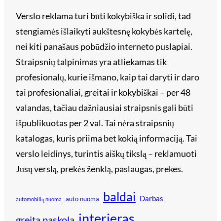
Verslo reklama turi būti kokybiška ir solidi, tad
stengiamės išlaikyti aukštesnę kokybės kartelę,
nei kiti panašaus pobūdžio interneto puslapiai.
Straipsnių talpinimas yra atliekamas tik
profesionalų, kurie išmano, kaip tai daryti ir daro
tai profesionaliai, greitai ir kokybiškai – per 48
valandas, tačiau dažniausiai straipsnis gali būti
išpublikuotas per 2 val. Tai nėra straipsnių
katalogas, kuris priima bet kokią informaciją. Tai
verslo leidinys, turintis aiškų tikslą – reklamuoti
Jūsų verslą, prekės ženklą, paslaugas, prekes.
baldai
Darbas
auto nuoma
automobilių nuoma
interjeras
greita paskola