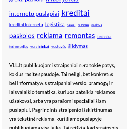
kreditai
interneto puslapiai
logistika
kreditai internetu
nuoma
namai
paskola
reklama
remontas
paskolos
technika
šildymas
verslininkai
vestuvės
technologijos
VLL.lt publikuojami straipsniai nėra tokie patys,
kokius rasite spaudoje. Tai neilgi, bet konkretūs
bei informatyvūs straipsniai verslo, pramogų ir
laisvalaikio tematika, kuriuos pateikia reklamos
užsakovai, arba yra parašomi specialiai šiam
puslapiui. Pagrindinis straipsnio išskirtinumas
yra tekstinė reklama, kuri šiame puslapyje
publikuojama visą laiką. Tai reiškia, kad straipsnis