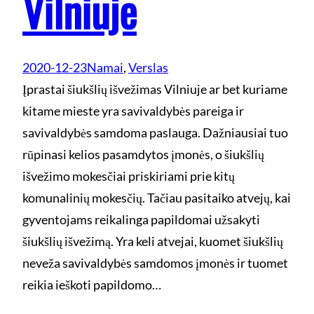
Vilniuje
2020-12-23
Namai
, 
Verslas
Įprastai šiukšlių išvežimas Vilniuje ar bet kuriame
kitame mieste yra savivaldybės pareiga ir
savivaldybės samdoma paslauga. Dažniausiai tuo
rūpinasi kelios pasamdytos įmonės, o šiukšlių
išvežimo mokesčiai priskiriami prie kitų
komunalinių mokesčių. Tačiau pasitaiko atvejų, kai
gyventojams reikalinga papildomai užsakyti
šiukšlių išvežimą. Yra keli atvejai, kuomet šiukšlių
neveža savivaldybės samdomos įmonės ir tuomet
reikia ieškoti papildomo…