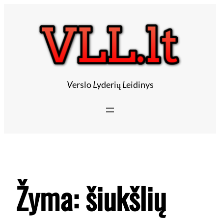
V
erslo
L
yderių
L
eidinys
Žyma:
šiukšlių