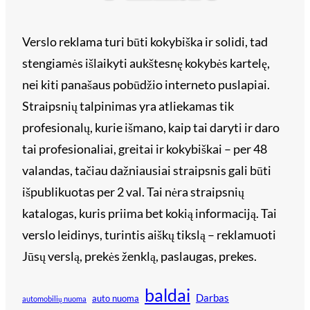
Verslo reklama turi būti kokybiška ir solidi, tad
stengiamės išlaikyti aukštesnę kokybės kartelę,
nei kiti panašaus pobūdžio interneto puslapiai.
Straipsnių talpinimas yra atliekamas tik
profesionalų, kurie išmano, kaip tai daryti ir daro
tai profesionaliai, greitai ir kokybiškai – per 48
valandas, tačiau dažniausiai straipsnis gali būti
išpublikuotas per 2 val. Tai nėra straipsnių
katalogas, kuris priima bet kokią informaciją. Tai
verslo leidinys, turintis aiškų tikslą – reklamuoti
Jūsų verslą, prekės ženklą, paslaugas, prekes.
baldai
Darbas
auto nuoma
automobilių nuoma