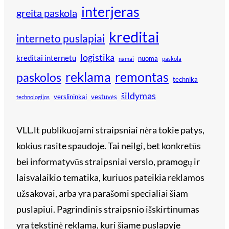
interjeras
greita paskola
kreditai
interneto puslapiai
logistika
kreditai internetu
nuoma
namai
paskola
reklama
remontas
paskolos
technika
šildymas
verslininkai
vestuvės
technologijos
VLL.lt publikuojami straipsniai nėra tokie patys,
kokius rasite spaudoje. Tai neilgi, bet konkretūs
bei informatyvūs straipsniai verslo, pramogų ir
laisvalaikio tematika, kuriuos pateikia reklamos
užsakovai, arba yra parašomi specialiai šiam
puslapiui. Pagrindinis straipsnio išskirtinumas
yra tekstinė reklama, kuri šiame puslapyje