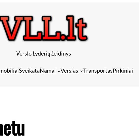
V
erslo
L
yderių
L
eidinys
mobiliai
Sveikata
Namai
Verslas
Transportas
Pirkiniai
netu