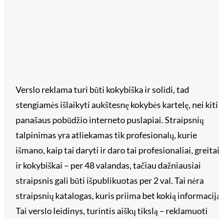
Verslo reklama turi būti kokybiška ir solidi, tad
stengiamės išlaikyti aukštesnę kokybės kartelę, nei kiti
panašaus pobūdžio interneto puslapiai. Straipsnių
talpinimas yra atliekamas tik profesionalų, kurie
išmano, kaip tai daryti ir daro tai profesionaliai, greita
ir kokybiškai – per 48 valandas, tačiau dažniausiai
straipsnis gali būti išpublikuotas per 2 val. Tai nėra
straipsnių katalogas, kuris priima bet kokią informaciją
Tai verslo leidinys, turintis aiškų tikslą – reklamuoti