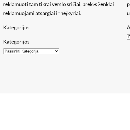
reklamuoti tam tikrai verslo sričiai, prekės ženklai
p
reklamuojami atsargiai ir neįkyriai.
u
Kategorijos
A
Kategorijos
mos įmonės ir puslapiai
Kaip patalpinti straipsnį
Straipsni