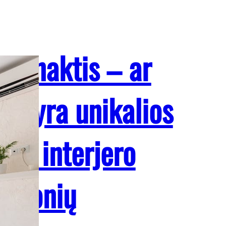
ena naktis – ar
 gi yra unikalios
omų interjero
iemonių