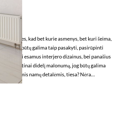
os?
 tos minties, kad bet kurie asmenys, bet kuri šeima,
iau, jeigu būtų galima taip pasakyti, pasirūpinti
ti tinkamai esamus interjero dizainus, bei panašius
sti neįtikėtinai didelį malonumą, jog būtų galima
enkiausiomis namų detalėmis, tiesa? Nėra…