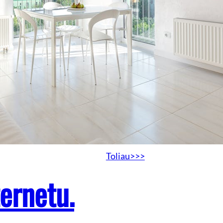
koncepcij
2016-02-03
Namai
Kaip ir būtų galima pradėti nuo
stengiasi, kaip tik įmanoma lab
individualiais namais, pritaiky
padarinius, jog būtų galima jau
pasimėgauti net ir pačiomis m
Toliau>>>
ernetu.