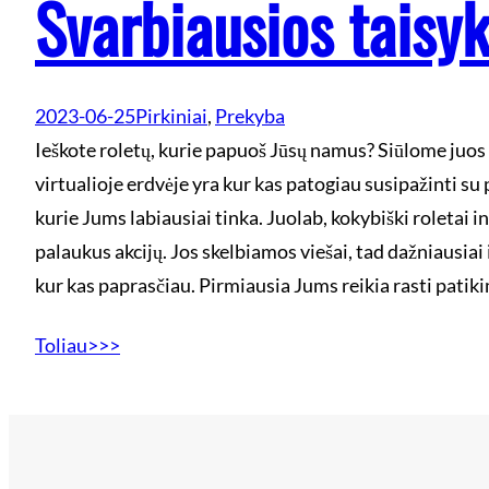
Svarbiausios taisyk
2023-06-25
Pirkiniai
, 
Prekyba
Ieškote roletų, kurie papuoš Jūsų namus? Siūlome juos 
virtualioje erdvėje yra kur kas patogiau susipažinti su p
kurie Jums labiausiai tinka. Juolab, kokybiški roletai 
palaukus akcijų. Jos skelbiamos viešai, tad dažniausiai
kur kas paprasčiau. Pirmiausia Jums reikia rasti patik
Toliau>>>