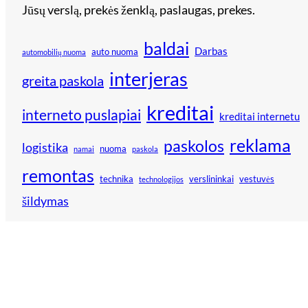
Jūsų verslą, prekės ženklą, paslaugas, prekes.
baldai
Darbas
auto nuoma
automobilių nuoma
interjeras
greita paskola
kreditai
interneto puslapiai
kreditai internetu
reklama
paskolos
logistika
nuoma
namai
paskola
remontas
technika
verslininkai
vestuvės
technologijos
šildymas
Rekomenduoja