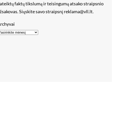
ateiktų faktų tikslumą ir teisingumą atsako straipsnio
žsakovas. Siųskite savo straipsnį reklama@vll.lt.
rchyvai
s – tik 15 eur!