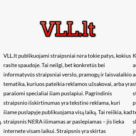
VLL.lt publikuojami straipsniai nėra tokie patys, kokius
K
rasite spaudoje. Tai neilgi, bet konkretūs bei
a
informatyvūs straipsniai verslo, pramogų ir laisvalaikio
a
tematika, kuriuos pateikia reklamos užsakovai, arba yra
s
i
parašomi specialiai šiam puslapiui. Pagrindinis
s
straipsnio išskirtinumas yra tekstinė reklama, kuri
p
šiame puslapyje publikuojama visą laiką. Tai reiškia, kad
t
.
straipsnis NĖRA išimamas ar paslepiamas – jis lieka
s
internete visam laikui. Straipsnis yra skirtas
į