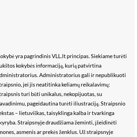
okybė yra pagrindinis VLL.lt principas. Siekiame turėti
ukštos kokybės informaciją, kurią patvirtina
dministratorius. Administratorius gali ir nepublikuoti
traipsnio, jei jis neatitinka keliamų reikalavimų:
traipsnis turi būti unikalus, nekopijuotas, su
avadinimu, pageidautina turėti iliustraciją. Straipsnio
ekstas – lietuviškas, taisyklinga kalba ir tvarkinga
kyryba. Straipsnyje draudžiama žeminti, įžeidinėti
mones, asmenis ar prekės ženklus. Už straipsnyje