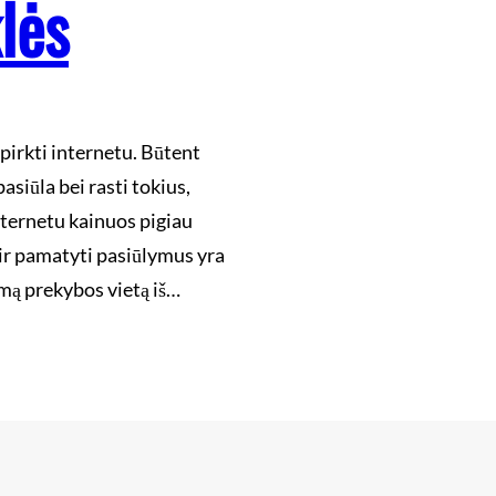
lės
pirkti internetu. Būtent
asiūla bei rasti tokius,
internetu kainuos pigiau
 ir pamatyti pasiūlymus yra
imą prekybos vietą iš…