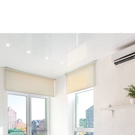
Roletai di
žinote, kuo
šių papild
dizaino pr