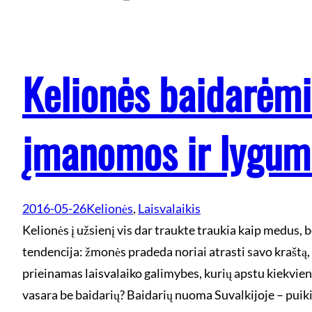
Kelionės baidarėmi
įmanomos ir lygum
2016-05-26
Kelionės
, 
Laisvalaikis
Kelionės į užsienį vis dar traukte traukia kaip medus,
tendencija: žmonės pradeda noriai atrasti savo kraštą
prieinamas laisvalaiko galimybes, kurių apstu kiekvie
vasara be baidarių? Baidarių nuoma Suvalkijoje – puiki