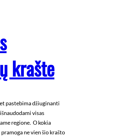
s
ų krašte
 bet pastebima džiuginanti
, išnaudodami visas
name regione. O kokia
 pramoga ne vien šio krašto