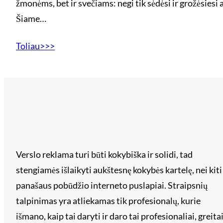
žmonėms, bet ir svečiams: negi tik sėdėsi ir grožėsie
Šiame…
Toliau>>>
Verslo reklama turi būti kokybiška ir solidi, tad
stengiamės išlaikyti aukštesnę kokybės kartelę, nei kiti
panašaus pobūdžio interneto puslapiai. Straipsnių
talpinimas yra atliekamas tik profesionalų, kurie
išmano, kaip tai daryti ir daro tai profesionaliai, greita