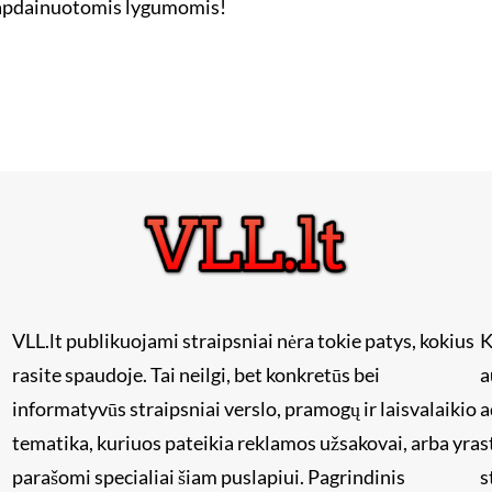
si apdainuotomis lygumomis!
VLL.lt publikuojami straipsniai nėra tokie patys, kokius
K
rasite spaudoje. Tai neilgi, bet konkretūs bei
a
informatyvūs straipsniai verslo, pramogų ir laisvalaikio
a
tematika, kuriuos pateikia reklamos užsakovai, arba yra
s
i
parašomi specialiai šiam puslapiui. Pagrindinis
s