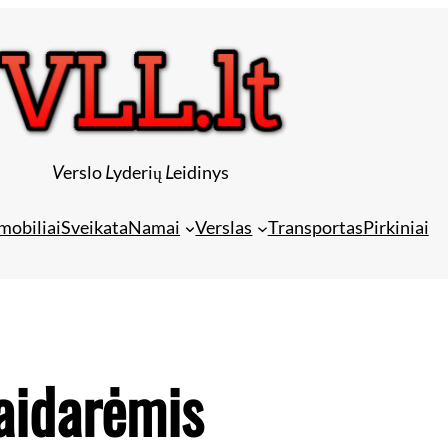
V
erslo
L
yderių
L
eidinys
mobiliai
Sveikata
Namai
Verslas
Transportas
Pirkiniai
aidarėmis