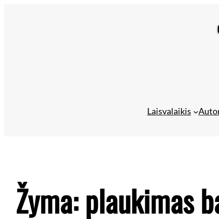
Laisvalaikis
Auto
Žyma:
plaukimas b