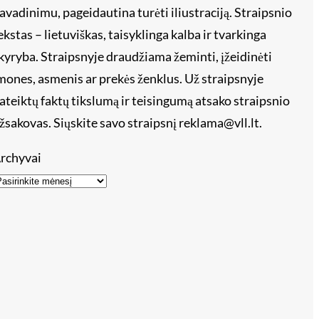
avadinimu, pageidautina turėti iliustraciją. Straipsnio
ekstas – lietuviškas, taisyklinga kalba ir tvarkinga
kyryba. Straipsnyje draudžiama žeminti, įžeidinėti
mones, asmenis ar prekės ženklus. Už straipsnyje
ateiktų faktų tikslumą ir teisingumą atsako straipsnio
žsakovas. Siųskite savo straipsnį reklama@vll.lt.
rchyvai