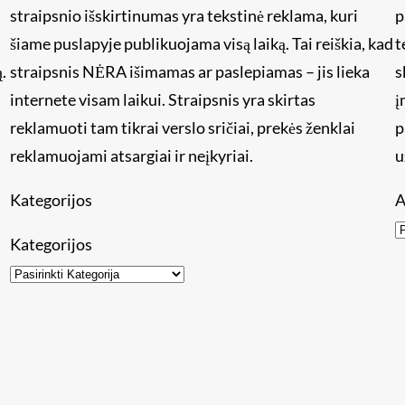
straipsnio išskirtinumas yra tekstinė reklama, kuri
p
šiame puslapyje publikuojama visą laiką. Tai reiškia, kad
t
.
straipsnis NĖRA išimamas ar paslepiamas – jis lieka
s
internete visam laikui. Straipsnis yra skirtas
į
reklamuoti tam tikrai verslo sričiai, prekės ženklai
p
reklamuojami atsargiai ir neįkyriai.
u
Kategorijos
A
Kategorijos