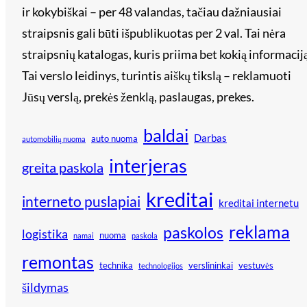
ir kokybiškai – per 48 valandas, tačiau dažniausiai
straipsnis gali būti išpublikuotas per 2 val. Tai nėra
straipsnių katalogas, kuris priima bet kokią informaciją
Tai verslo leidinys, turintis aiškų tikslą – reklamuoti
Jūsų verslą, prekės ženklą, paslaugas, prekes.
baldai
Darbas
auto nuoma
automobilių nuoma
interjeras
greita paskola
kreditai
interneto puslapiai
kreditai internetu
reklama
paskolos
logistika
nuoma
namai
paskola
remontas
technika
verslininkai
vestuvės
technologijos
šildymas