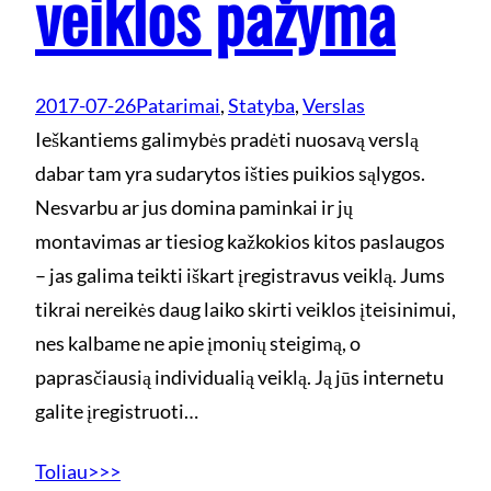
veiklos pažyma
2017-07-26
Patarimai
, 
Statyba
, 
Verslas
Ieškantiems galimybės pradėti nuosavą verslą
dabar tam yra sudarytos išties puikios sąlygos.
Nesvarbu ar jus domina paminkai ir jų
montavimas ar tiesiog kažkokios kitos paslaugos
– jas galima teikti iškart įregistravus veiklą. Jums
tikrai nereikės daug laiko skirti veiklos įteisinimui,
nes kalbame ne apie įmonių steigimą, o
paprasčiausią individualią veiklą. Ją jūs internetu
galite įregistruoti…
Toliau>>>