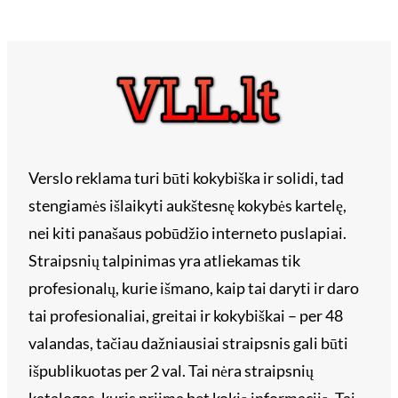
Verslo reklama turi būti kokybiška ir solidi, tad
stengiamės išlaikyti aukštesnę kokybės kartelę,
nei kiti panašaus pobūdžio interneto puslapiai.
Straipsnių talpinimas yra atliekamas tik
profesionalų, kurie išmano, kaip tai daryti ir daro
tai profesionaliai, greitai ir kokybiškai – per 48
valandas, tačiau dažniausiai straipsnis gali būti
išpublikuotas per 2 val. Tai nėra straipsnių