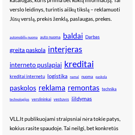
katalogas, kuris priima bet kokią informaciją. Tai
verslo leidinys, turintis aiškų tikslą – reklamuoti
Jūsų verslą, prekės ženklą, paslaugas, prekes.
baldai
Darbas
auto nuoma
automobilių nuoma
interjeras
greita paskola
kreditai
interneto puslapiai
logistika
kreditai internetu
nuoma
namai
paskola
reklama
remontas
paskolos
technika
šildymas
verslininkai
vestuvės
technologijos
VLL.lt publikuojami straipsniai nėra tokie patys,
kokius rasite spaudoje. Tai neilgi, bet konkretūs