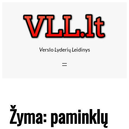
V
erslo
L
yderių
L
eidinys
Žyma:
paminklų