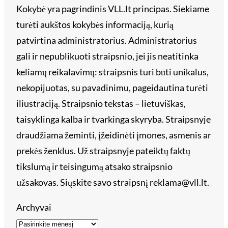
Kokybė yra pagrindinis VLL.lt principas. Siekiame
turėti aukštos kokybės informaciją, kurią
patvirtina administratorius. Administratorius
gali ir nepublikuoti straipsnio, jei jis neatitinka
keliamų reikalavimų: straipsnis turi būti unikalus,
nekopijuotas, su pavadinimu, pageidautina turėti
iliustraciją. Straipsnio tekstas – lietuviškas,
taisyklinga kalba ir tvarkinga skyryba. Straipsnyje
draudžiama žeminti, įžeidinėti įmones, asmenis ar
prekės ženklus. Už straipsnyje pateiktų faktų
tikslumą ir teisingumą atsako straipsnio
užsakovas. Siųskite savo straipsnį reklama@vll.lt.
Archyvai