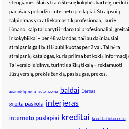
stengiamės išlaikyti aukštesnę kokybės kartelę, nei kiti
panašaus pobūdžio interneto puslapiai. Straipsnių
talpinimas yra atliekamas tik profesionalų, kurie
išmano, kaip tai daryti ir daro tai profesionaliai, greita
ir kokybiškai – per 48 valandas, tačiau dažniausiai
straipsnis gali būti išpublikuotas per 2 val. Tai nėra
straipsnių katalogas, kuris priima bet kokią informaciją
Tai verslo leidinys, turintis aiškų tikslą – reklamuoti
Jūsų verslą, prekės ženklą, paslaugas, prekes.
baldai
Darbas
auto nuoma
automobilių nuoma
interjeras
greita paskola
kreditai
interneto puslapiai
kreditai internetu