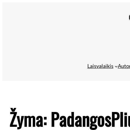
Laisvalaikis
Auto
Žyma:
PadangosPli