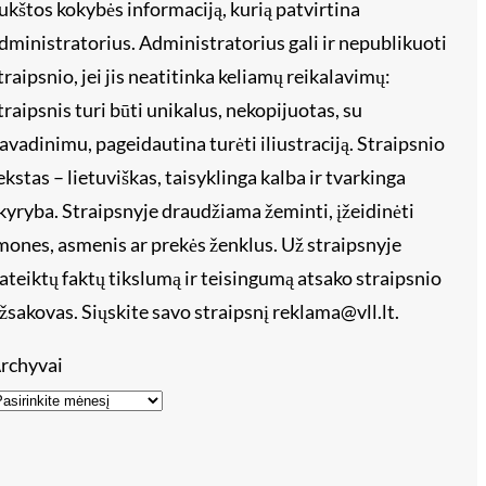
ukštos kokybės informaciją, kurią patvirtina
dministratorius. Administratorius gali ir nepublikuoti
traipsnio, jei jis neatitinka keliamų reikalavimų:
traipsnis turi būti unikalus, nekopijuotas, su
avadinimu, pageidautina turėti iliustraciją. Straipsnio
ekstas – lietuviškas, taisyklinga kalba ir tvarkinga
kyryba. Straipsnyje draudžiama žeminti, įžeidinėti
mones, asmenis ar prekės ženklus. Už straipsnyje
ateiktų faktų tikslumą ir teisingumą atsako straipsnio
žsakovas. Siųskite savo straipsnį reklama@vll.lt.
rchyvai