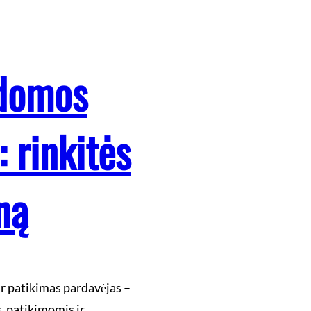
kdomos
 rinkitės
ną
r patikimas pardavėjas –
s, patikimomis ir