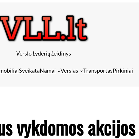
V
erslo
L
yderių
L
eidinys
mobiliai
Sveikata
Namai
Verslas
Transportas
Pirkiniai
us vykdomos akcijo