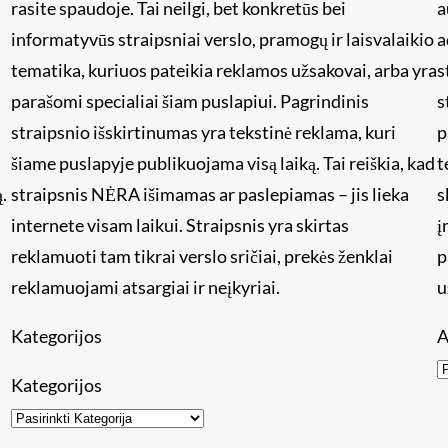
rasite spaudoje. Tai neilgi, bet konkretūs bei
a
informatyvūs straipsniai verslo, pramogų ir laisvalaikio
a
tematika, kuriuos pateikia reklamos užsakovai, arba yra
s
i
parašomi specialiai šiam puslapiui. Pagrindinis
s
straipsnio išskirtinumas yra tekstinė reklama, kuri
p
šiame puslapyje publikuojama visą laiką. Tai reiškia, kad
t
.
straipsnis NĖRA išimamas ar paslepiamas – jis lieka
s
internete visam laikui. Straipsnis yra skirtas
į
reklamuoti tam tikrai verslo sričiai, prekės ženklai
p
reklamuojami atsargiai ir neįkyriai.
u
Kategorijos
A
Kategorijos