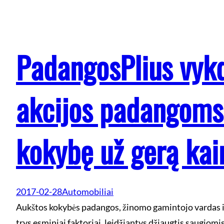
PadangosPlius vy
akcijos padangoms:
kokybę už gerą kai
2017-02-28
Automobiliai
Aukštos kokybės padangos, žinomo gamintojo vardas i
trys esminiai faktoriai, leidžiantys džiaugtis saugiomi