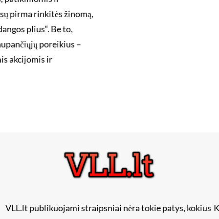
ų pirma rinkitės žinomą,
angos plius“. Be to,
upančiųjų poreikius –
s akcijomis ir
VLL.lt publikuojami straipsniai nėra tokie patys, kokius
K