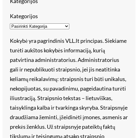
Kategorijos
Kategorijos
Kokybė yra pagrindinis VLL.lt principas. Siekiame
turėti aukštos kokybės informaciją, kurią
patvirtina administratorius. Administratorius
gali ir nepublikuoti straipsnio, jei jis neatitinka
keliamų reikalavimų: straipsnis turi būti unikalus,
nekopijuotas, su pavadinimu, pageidautina turėti
iliustraciją. Straipsnio tekstas – lietuviškas,
taisyklinga kalba ir tvarkinga skyryba. Straipsnyje
draudžiama žeminti, įžeidinėti įmones, asmenis ar
prekės ženklus. Už straipsnyje pateiktų faktų
tikslumą ir teisingumą atsako straipsnio