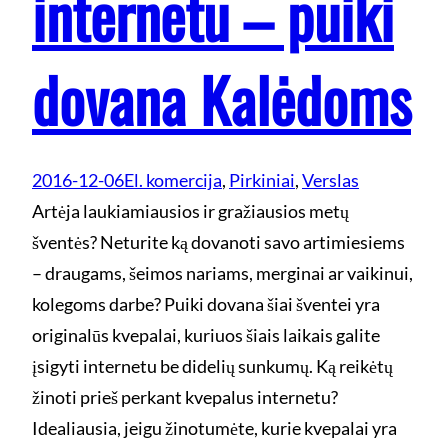
internetu – puiki
dovana Kalėdoms
2016-12-06
El. komercija
, 
Pirkiniai
, 
Verslas
Artėja laukiamiausios ir gražiausios metų
šventės? Neturite ką dovanoti savo artimiesiems
– draugams, šeimos nariams, merginai ar vaikinui,
kolegoms darbe? Puiki dovana šiai šventei yra
originalūs kvepalai, kuriuos šiais laikais galite
įsigyti internetu be didelių sunkumų. Ką reikėtų
žinoti prieš perkant kvepalus internetu?
Idealiausia, jeigu žinotumėte, kurie kvepalai yra