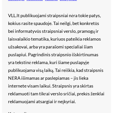
VLL.lt publikuojami straipsniai nėra tokie patys,
kokius rasite spaudoje. Tai neilgi, bet konkretūs
bei informatyvūs straipsniai verslo, pramogų ir
laisvalaikio tematika, kuriuos pateikia reklamos
užsakovai, arba yra parašomi specialiai šiam
puslapiui. Pagrindinis straipsnio išskirtinumas
yra tekstinė reklama, kuri šiame puslapyje
publikuojama visą laiką. Tai reiškia, kad straipsnis
NĖRA išimamas ar paslepiamas – jis lieka
internete visam laikui. Straipsnis yra skirtas
reklamuoti tam tikrai verslo sričiai, prekės ženklai
reklamuojami atsargiai ir neįkyriai.