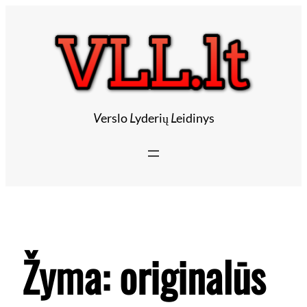
V
erslo
L
yderių
L
eidinys
Žyma:
originalūs