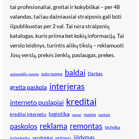
tai profesionaliai, greitai ir kokybiškai – per 48
valandas, tačiau dažniausiai straipsnis gali būti
išpublikuotas per 2 val. Tai nėra straipsnių
katalogas, kuris priima bet kokią informaciją. Tai
verslo leidinys, turintis aiškų tikslą – reklamuoti
Jūsų verslą, prekės ženklą, paslaugas, prekes.
baldai
Darbas
auto nuoma
automobilių nuoma
interjeras
greita paskola
kreditai
interneto puslapiai
logistika
kreditai internetu
nuoma
namai
paskola
reklama
remontas
paskolos
technika
šildymas
verslininkai
vestuvės
technologijos