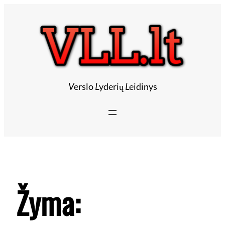
V
erslo
L
yderių
L
eidinys
Žyma: