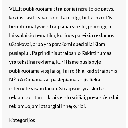
VLL.lt publikuojami straipsniai nėra tokie patys,
kokius rasite spaudoje. Tai neilgi, bet konkretūs
bei informatyvūs straipsniai verslo, pramogų ir
laisvalaikio tematika, kuriuos pateikia reklamos
užsakovai, arba yra parašomi specialiai šiam
puslapiui. Pagrindinis straipsnio išskirtinumas
yra tekstinė reklama, kuri šiame puslapyje
publikuojama visą laiką. Tai reiškia, kad straipsnis
NĖRA išimamas ar paslepiamas – jis lieka
internete visam laikui. Straipsnis yra skirtas
reklamuoti tam tikrai verslo sričiai, prekės ženklai
reklamuojami atsargiai ir neįkyriai.
Kategorijos