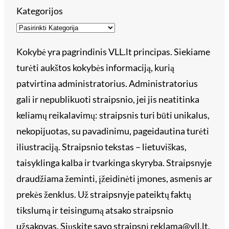
Kategorijos
Kokybė yra pagrindinis VLL.lt principas. Siekiame
turėti aukštos kokybės informaciją, kurią
patvirtina administratorius. Administratorius
gali ir nepublikuoti straipsnio, jei jis neatitinka
keliamų reikalavimų: straipsnis turi būti unikalus,
nekopijuotas, su pavadinimu, pageidautina turėti
iliustraciją. Straipsnio tekstas – lietuviškas,
taisyklinga kalba ir tvarkinga skyryba. Straipsnyje
draudžiama žeminti, įžeidinėti įmones, asmenis ar
prekės ženklus. Už straipsnyje pateiktų faktų
tikslumą ir teisingumą atsako straipsnio
užsakovas. Siųskite savo straipsnį reklama@vll.lt.