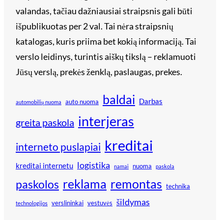
valandas, tačiau dažniausiai straipsnis gali būti
išpublikuotas per 2 val. Tai nėra straipsnių
katalogas, kuris priima bet kokią informaciją. Tai
verslo leidinys, turintis aiškų tikslą – reklamuoti
Jūsų verslą, prekės ženklą, paslaugas, prekes.
baldai
Darbas
auto nuoma
automobilių nuoma
interjeras
greita paskola
kreditai
interneto puslapiai
logistika
kreditai internetu
nuoma
namai
paskola
reklama
remontas
paskolos
technika
šildymas
verslininkai
vestuvės
technologijos