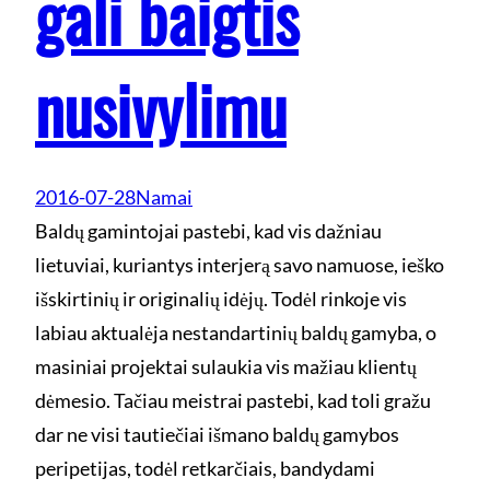
gali baigtis
nusivylimu
2016-07-28
Namai
Baldų gamintojai pastebi, kad vis dažniau
lietuviai, kuriantys interjerą savo namuose, ieško
išskirtinių ir originalių idėjų. Todėl rinkoje vis
labiau aktualėja nestandartinių baldų gamyba, o
masiniai projektai sulaukia vis mažiau klientų
dėmesio. Tačiau meistrai pastebi, kad toli gražu
dar ne visi tautiečiai išmano baldų gamybos
peripetijas, todėl retkarčiais, bandydami