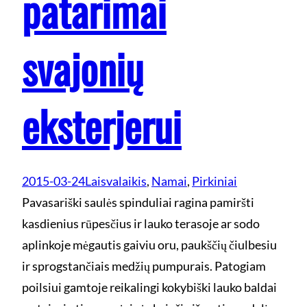
patarimai
svajonių
eksterjerui
2015-03-24
Laisvalaikis
, 
Namai
, 
Pirkiniai
Pavasariški saulės spinduliai ragina pamiršti
kasdienius rūpesčius ir lauko terasoje ar sodo
aplinkoje mėgautis gaiviu oru, paukščių čiulbesiu
ir sprogstančiais medžių pumpurais. Patogiam
poilsiui gamtoje reikalingi kokybiški lauko baldai