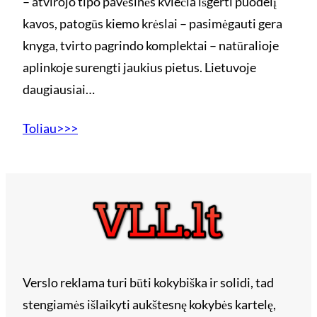
– atvirojo tipo pavėsinės kviečia išgerti puodelį
kavos, patogūs kiemo krėslai – pasimėgauti gera
knyga, tvirto pagrindo komplektai – natūralioje
aplinkoje surengti jaukius pietus. Lietuvoje
daugiausiai…
Toliau>>>
Verslo reklama turi būti kokybiška ir solidi, tad
stengiamės išlaikyti aukštesnę kokybės kartelę,