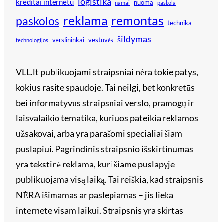
logistika
kreditai internetu
nuoma
namai
paskola
reklama
remontas
paskolos
technika
šildymas
verslininkai
vestuvės
technologijos
VLL.lt publikuojami straipsniai nėra tokie patys,
kokius rasite spaudoje. Tai neilgi, bet konkretūs
bei informatyvūs straipsniai verslo, pramogų ir
laisvalaikio tematika, kuriuos pateikia reklamos
užsakovai, arba yra parašomi specialiai šiam
puslapiui. Pagrindinis straipsnio išskirtinumas
yra tekstinė reklama, kuri šiame puslapyje
publikuojama visą laiką. Tai reiškia, kad straipsnis
NĖRA išimamas ar paslepiamas – jis lieka
internete visam laikui. Straipsnis yra skirtas