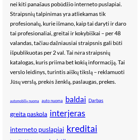
nei kiti panašaus pobūdžio interneto puslapiai.
Straipsnių talpinimas yra atliekamas tik
profesionalų, kurie išmano, kaip tai daryti ir daro
tai profesionaliai, greitai ir kokybiškai – per 48
valandas, tačiau dažniausiai straipsnis gali būti
išpublikuotas per 2 val. Tai nėra straipsnių
katalogas, kuris priima bet kokią informaciją. Tai
verslo leidinys, turintis aiškų tikslą – reklamuoti
Jūsų verslą, prekės ženklą, paslaugas, prekes.
baldai
Darbas
auto nuoma
automobilių nuoma
interjeras
greita paskola
kreditai
interneto puslapiai