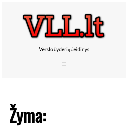
V
erslo
L
yderių
L
eidinys
Žyma: