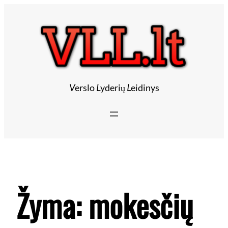
V
erslo
L
yderių
L
eidinys
Žyma:
mokesčių