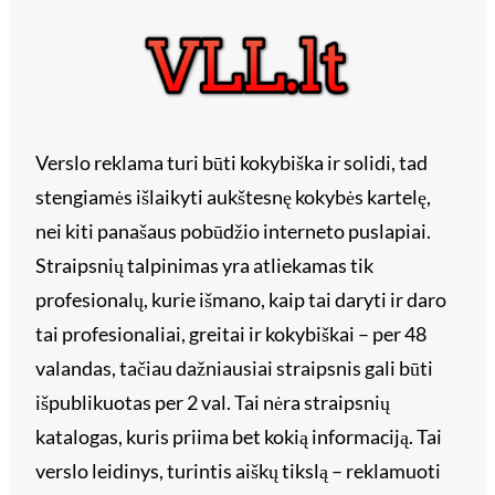
Verslo reklama turi būti kokybiška ir solidi, tad
stengiamės išlaikyti aukštesnę kokybės kartelę,
nei kiti panašaus pobūdžio interneto puslapiai.
Straipsnių talpinimas yra atliekamas tik
profesionalų, kurie išmano, kaip tai daryti ir daro
tai profesionaliai, greitai ir kokybiškai – per 48
valandas, tačiau dažniausiai straipsnis gali būti
išpublikuotas per 2 val. Tai nėra straipsnių
katalogas, kuris priima bet kokią informaciją. Tai
verslo leidinys, turintis aiškų tikslą – reklamuoti