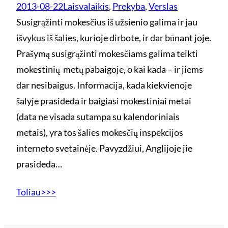
2013-08-22
Laisvalaikis
, 
Prekyba
, 
Verslas
Susigrąžinti mokesčius iš užsienio galima ir jau
išvykus iš šalies, kurioje dirbote, ir dar būnant joje.
Prašymą susigrąžinti mokesčiams galima teikti
mokestinių metų pabaigoje, o kai kada – ir jiems
dar nesibaigus. Informacija, kada kiekvienoje
šalyje prasideda ir baigiasi mokestiniai metai
(data ne visada sutampa su kalendoriniais
metais), yra tos šalies mokesčių inspekcijos
interneto svetainėje. Pavyzdžiui, Anglijoje jie
prasideda…
Toliau>>>