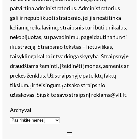
patvirtina administratorius. Administratorius
gali ir nepublikuoti straipsnio, jei jis neatitinka
keliamų reikalavimų: straipsnis turi būti unikalus,
nekopijuotas, su pavadinimu, pageidautina turėti
iliustraciją. Straipsnio tekstas – lietuviškas,
taisyklinga kalba ir tvarkinga skyryba. Straipsnyje
draudžiama žeminti, įžeidinėti įmones, asmenis ar
prekės ženklus. Už straipsnyje pateiktų faktų
tikslumą ir teisingumą atsako straipsnio
užsakovas. Siųskite savo straipsnį reklama@vll.lt.
Archyvai