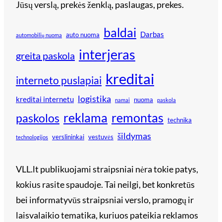
Jūsų verslą, prekės ženklą, paslaugas, prekes.
baldai
Darbas
auto nuoma
automobilių nuoma
interjeras
greita paskola
kreditai
interneto puslapiai
logistika
kreditai internetu
nuoma
namai
paskola
reklama
remontas
paskolos
technika
šildymas
verslininkai
vestuvės
technologijos
VLL.lt publikuojami straipsniai nėra tokie patys,
kokius rasite spaudoje. Tai neilgi, bet konkretūs
bei informatyvūs straipsniai verslo, pramogų ir
laisvalaikio tematika, kuriuos pateikia reklamos