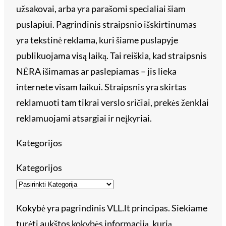
užsakovai, arba yra parašomi specialiai šiam
puslapiui. Pagrindinis straipsnio išskirtinumas
yra tekstinė reklama, kuri šiame puslapyje
publikuojama visą laiką. Tai reiškia, kad straipsnis
NĖRA išimamas ar paslepiamas – jis lieka
internete visam laikui. Straipsnis yra skirtas
reklamuoti tam tikrai verslo sričiai, prekės ženklai
reklamuojami atsargiai ir neįkyriai.
Kategorijos
Kategorijos
Kokybė yra pagrindinis VLL.lt principas. Siekiame
turėti aukštos kokybės informaciją, kurią