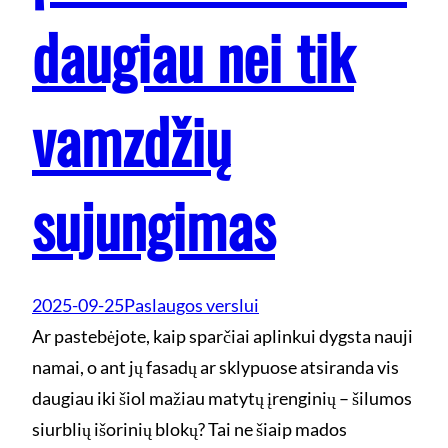
daugiau nei tik
vamzdžių
sujungimas
2025-09-25
Paslaugos verslui
Ar pastebėjote, kaip sparčiai aplinkui dygsta nauji
namai, o ant jų fasadų ar sklypuose atsiranda vis
daugiau iki šiol mažiau matytų įrenginių – šilumos
siurblių išorinių blokų? Tai ne šiaip mados