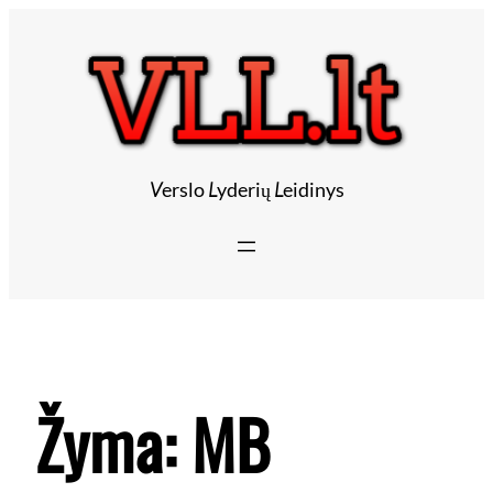
V
erslo
L
yderių
L
eidinys
Žyma:
MB