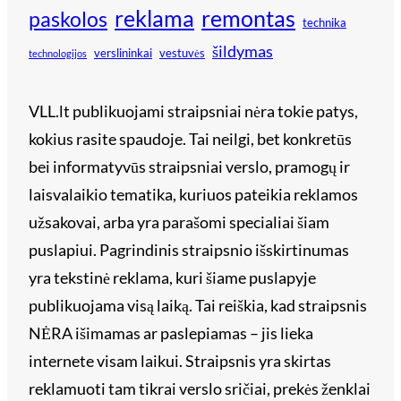
reklama
remontas
paskolos
technika
šildymas
verslininkai
vestuvės
technologijos
VLL.lt publikuojami straipsniai nėra tokie patys,
kokius rasite spaudoje. Tai neilgi, bet konkretūs
bei informatyvūs straipsniai verslo, pramogų ir
laisvalaikio tematika, kuriuos pateikia reklamos
užsakovai, arba yra parašomi specialiai šiam
puslapiui. Pagrindinis straipsnio išskirtinumas
yra tekstinė reklama, kuri šiame puslapyje
publikuojama visą laiką. Tai reiškia, kad straipsnis
NĖRA išimamas ar paslepiamas – jis lieka
internete visam laikui. Straipsnis yra skirtas
reklamuoti tam tikrai verslo sričiai, prekės ženklai