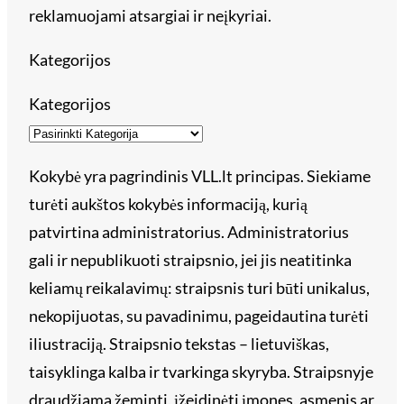
reklamuojami atsargiai ir neįkyriai.
Kategorijos
Kategorijos
Kokybė yra pagrindinis VLL.lt principas. Siekiame
turėti aukštos kokybės informaciją, kurią
patvirtina administratorius. Administratorius
gali ir nepublikuoti straipsnio, jei jis neatitinka
keliamų reikalavimų: straipsnis turi būti unikalus,
nekopijuotas, su pavadinimu, pageidautina turėti
iliustraciją. Straipsnio tekstas – lietuviškas,
taisyklinga kalba ir tvarkinga skyryba. Straipsnyje
draudžiama žeminti, įžeidinėti įmones, asmenis ar