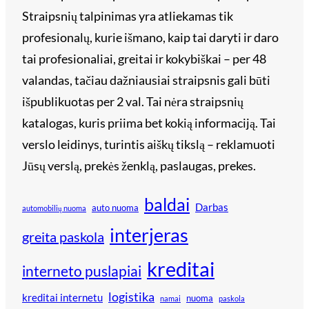
Straipsnių talpinimas yra atliekamas tik
profesionalų, kurie išmano, kaip tai daryti ir daro
tai profesionaliai, greitai ir kokybiškai – per 48
valandas, tačiau dažniausiai straipsnis gali būti
išpublikuotas per 2 val. Tai nėra straipsnių
katalogas, kuris priima bet kokią informaciją. Tai
verslo leidinys, turintis aiškų tikslą – reklamuoti
Jūsų verslą, prekės ženklą, paslaugas, prekes.
baldai
Darbas
auto nuoma
automobilių nuoma
interjeras
greita paskola
kreditai
interneto puslapiai
logistika
kreditai internetu
nuoma
namai
paskola