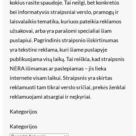
kokius rasite spaudoje. Tai neilgi, bet konkretūs
bei informatyvūs straipsniai verslo, pramogų ir
laisvalaikio tematika, kuriuos pateikia reklamos
užsakovai, arba yra parašomi specialiai šiam
puslapiui. Pagrindinis straipsnio išskirtinumas
yra tekstinė reklama, kuri šiame puslapyje
publikuojama visą laiką. Tai reiškia, kad straipsnis
NĖRA išimamas ar paslepiamas – jis lieka
internete visam laikui. Straipsnis yra skirtas
reklamuoti tam tikrai verslo sričiai, prekės ženklai
reklamuojami atsargiai ir neįkyriai.
Kategorijos
Kategorijos