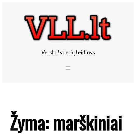
V
erslo
L
yderių
L
eidinys
Žyma:
marškiniai