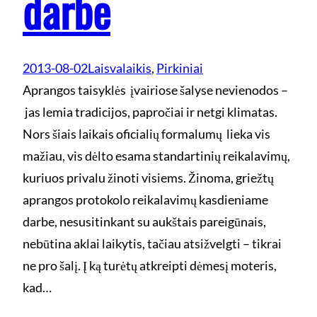
darbe
2013-08-02
Laisvalaikis
, 
Pirkiniai
Aprangos taisyklės įvairiose šalyse nevienodos –
jas lemia tradicijos, papročiai ir netgi klimatas.
Nors šiais laikais oficialių formalumų lieka vis
mažiau, vis dėlto esama standartinių reikalavimų,
kuriuos privalu žinoti visiems. Žinoma, griežtų
aprangos protokolo reikalavimų kasdieniame
darbe, nesusitinkant su aukštais pareigūnais,
nebūtina aklai laikytis, tačiau atsižvelgti – tikrai
ne pro šalį. Į ką turėtų atkreipti dėmesį moteris,
kad…