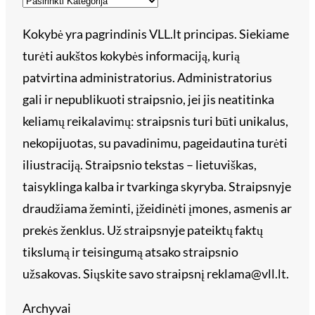
Kokybė yra pagrindinis VLL.lt principas. Siekiame
turėti aukštos kokybės informaciją, kurią
patvirtina administratorius. Administratorius
gali ir nepublikuoti straipsnio, jei jis neatitinka
keliamų reikalavimų: straipsnis turi būti unikalus,
nekopijuotas, su pavadinimu, pageidautina turėti
iliustraciją. Straipsnio tekstas – lietuviškas,
taisyklinga kalba ir tvarkinga skyryba. Straipsnyje
draudžiama žeminti, įžeidinėti įmones, asmenis ar
prekės ženklus. Už straipsnyje pateiktų faktų
tikslumą ir teisingumą atsako straipsnio
užsakovas. Siųskite savo straipsnį reklama@vll.lt.
Archyvai