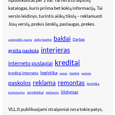
išpublikuotas per 2 val. Tai nėra straipsnių
katalogas, kuris priima bet kokią informaciją. Tai
verslo leidinys, turintis aiškų tikslą – reklamuoti
Jūsų verslą, prekės ženklą, paslaugas, prekes.
baldai
Darbas
auto nuoma
automobilių nuoma
interjeras
greita paskola
kreditai
interneto puslapiai
logistika
kreditai internetu
nuoma
namai
paskola
reklama
remontas
paskolos
technika
šildymas
verslininkai
vestuvės
technologijos
VLL.lt publikuojami straipsniai nėra tokie patys,