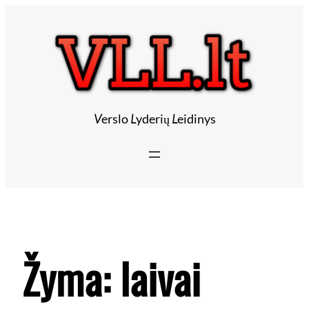
V
erslo
L
yderių
L
eidinys
Žyma:
laivai