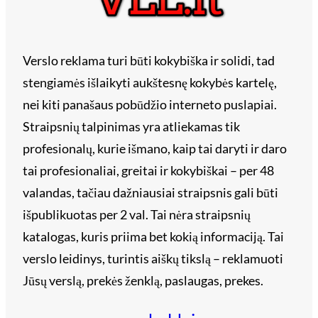
Verslo reklama turi būti kokybiška ir solidi, tad
stengiamės išlaikyti aukštesnę kokybės kartelę,
nei kiti panašaus pobūdžio interneto puslapiai.
Straipsnių talpinimas yra atliekamas tik
profesionalų, kurie išmano, kaip tai daryti ir daro
tai profesionaliai, greitai ir kokybiškai – per 48
valandas, tačiau dažniausiai straipsnis gali būti
išpublikuotas per 2 val. Tai nėra straipsnių
katalogas, kuris priima bet kokią informaciją. Tai
verslo leidinys, turintis aiškų tikslą – reklamuoti
Jūsų verslą, prekės ženklą, paslaugas, prekes.