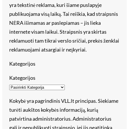
yra tekstinė reklama, kuri šiame puslapyje
publikuojama visą laiką. Tai reiškia, kad straipsnis
NĖRA išimamas ar paslepiamas – jis lieka
internete visam laikui. Straipsnis yra skirtas
reklamuoti tam tikrai verslo sričiai, prekės ženklai
reklamuojami atsargiai ir neįkyriai.
Kategorijos
Kategorijos
Kokybė yra pagrindinis VLL.lt principas. Siekiame
turėti aukštos kokybės informaciją, kurią
patvirtina administratorius. Administratorius
gali ir nepublikuoti straipsnio, jei jis neatitinka