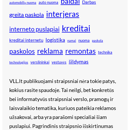
baldai
Darbas
auto nuoma
automobilių nuoma
interjeras
greita paskola
kreditai
interneto puslapiai
logistika
kreditai internetu
nuoma
namai
paskola
reklama
remontas
paskolos
technika
šildymas
verslininkai
vestuvės
technologijos
VLL.lt publikuojami straipsniai nėra tokie patys,
kokius rasite spaudoje. Tai neilgi, bet konkretūs
bei informatyvūs straipsniai verslo, pramogų ir
laisvalaikio tematika, kuriuos pateikia reklamos
užsakovai, arba yra parašomi specialiai šiam
puslapiui. Pagrindinis straipsnio išskirtinumas