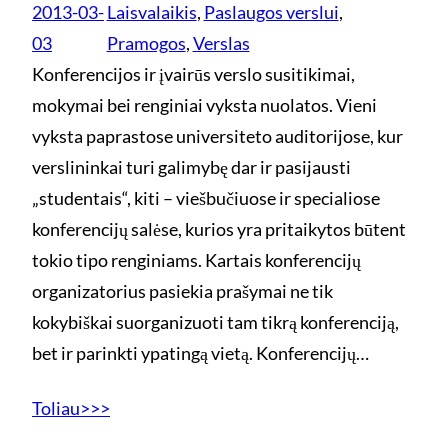
2013-03-
Laisvalaikis
, 
Paslaugos verslui
, 
03
Pramogos
, 
Verslas
Konferencijos ir įvairūs verslo susitikimai,
mokymai bei renginiai vyksta nuolatos. Vieni
vyksta paprastose universiteto auditorijose, kur
verslininkai turi galimybę dar ir pasijausti
„studentais“, kiti – viešbučiuose ir specialiose
konferencijų salėse, kurios yra pritaikytos būtent
tokio tipo renginiams. Kartais konferencijų
organizatorius pasiekia prašymai ne tik
kokybiškai suorganizuoti tam tikrą konferenciją,
bet ir parinkti ypatingą vietą. Konferencijų…
Toliau>>>