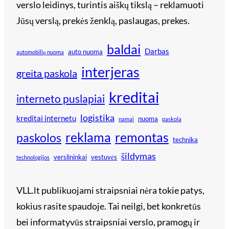
verslo leidinys, turintis aiškų tikslą – reklamuoti
Jūsų verslą, prekės ženklą, paslaugas, prekes.
baldai
Darbas
auto nuoma
automobilių nuoma
interjeras
greita paskola
kreditai
interneto puslapiai
logistika
kreditai internetu
nuoma
namai
paskola
reklama
remontas
paskolos
technika
šildymas
verslininkai
vestuvės
technologijos
VLL.lt publikuojami straipsniai nėra tokie patys,
kokius rasite spaudoje. Tai neilgi, bet konkretūs
bei informatyvūs straipsniai verslo, pramogų ir