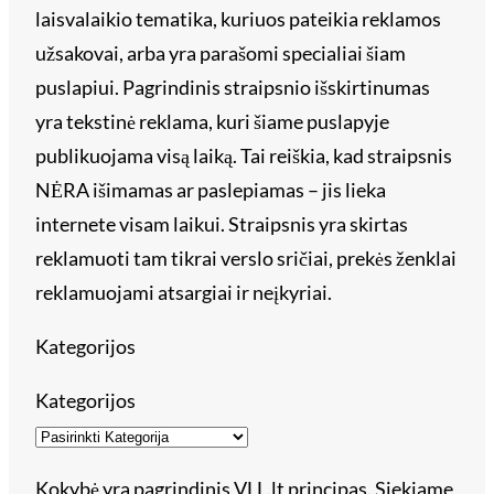
laisvalaikio tematika, kuriuos pateikia reklamos
užsakovai, arba yra parašomi specialiai šiam
puslapiui. Pagrindinis straipsnio išskirtinumas
yra tekstinė reklama, kuri šiame puslapyje
publikuojama visą laiką. Tai reiškia, kad straipsnis
NĖRA išimamas ar paslepiamas – jis lieka
internete visam laikui. Straipsnis yra skirtas
reklamuoti tam tikrai verslo sričiai, prekės ženklai
reklamuojami atsargiai ir neįkyriai.
Kategorijos
Kategorijos
Kokybė yra pagrindinis VLL.lt principas. Siekiame