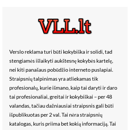
Verslo reklama turi būti kokybiška ir solidi, tad
stengiamės išlaikyti aukštesnę kokybės kartelę,
nei kiti panašaus pobūdžio interneto puslapiai.
Straipsnių talpinimas yra atliekamas tik
profesionalų, kurie išmano, kaip tai daryti ir daro
tai profesionaliai, greitai ir kokybiškai – per 48
valandas, tačiau dažniausiai straipsnis gali būti
išpublikuotas per 2 val. Tai nėra straipsnių
katalogas, kuris priima bet kokią informaciją. Tai