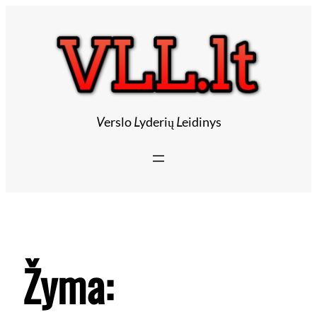
V
erslo
L
yderių
L
eidinys
Žyma: