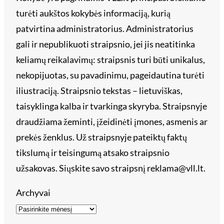
turėti aukštos kokybės informaciją, kurią
patvirtina administratorius. Administratorius
gali ir nepublikuoti straipsnio, jei jis neatitinka
keliamų reikalavimų: straipsnis turi būti unikalus,
nekopijuotas, su pavadinimu, pageidautina turėti
iliustraciją. Straipsnio tekstas – lietuviškas,
taisyklinga kalba ir tvarkinga skyryba. Straipsnyje
draudžiama žeminti, įžeidinėti įmones, asmenis ar
prekės ženklus. Už straipsnyje pateiktų faktų
tikslumą ir teisingumą atsako straipsnio
užsakovas. Siųskite savo straipsnį reklama@vll.lt.
Archyvai