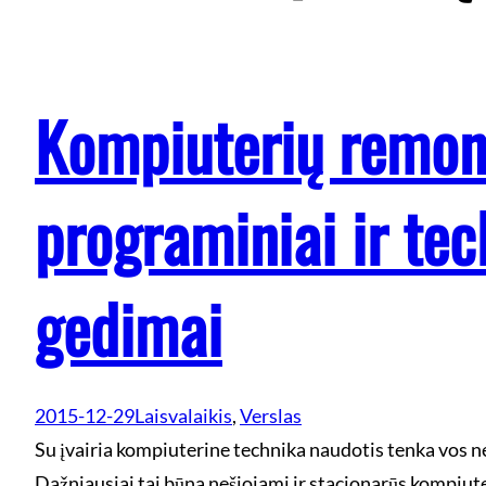
Kompiuterių remon
programiniai ir tec
gedimai
2015-12-29
Laisvalaikis
, 
Verslas
Su įvairia kompiuterine technika naudotis tenka vos ne
Dažniausiai tai būna nešiojami ir stacionarūs kompiute