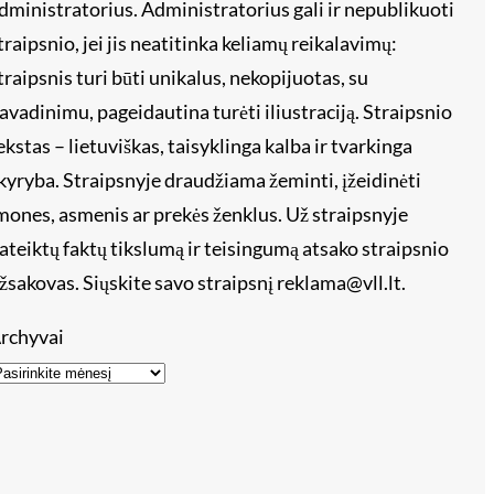
dministratorius. Administratorius gali ir nepublikuoti
traipsnio, jei jis neatitinka keliamų reikalavimų:
traipsnis turi būti unikalus, nekopijuotas, su
avadinimu, pageidautina turėti iliustraciją. Straipsnio
ekstas – lietuviškas, taisyklinga kalba ir tvarkinga
kyryba. Straipsnyje draudžiama žeminti, įžeidinėti
mones, asmenis ar prekės ženklus. Už straipsnyje
ateiktų faktų tikslumą ir teisingumą atsako straipsnio
žsakovas. Siųskite savo straipsnį reklama@vll.lt.
rchyvai