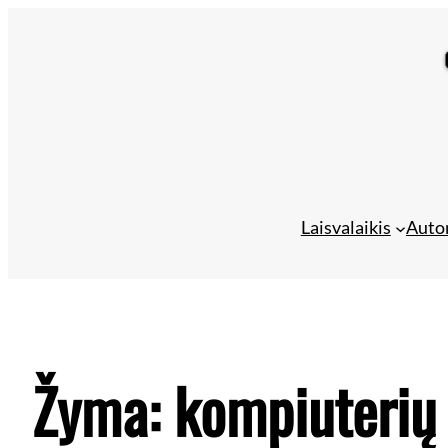
Laisvalaikis
Auto
Žyma:
kompiuterių 