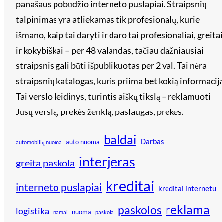
panašaus pobūdžio interneto puslapiai. Straipsnių
talpinimas yra atliekamas tik profesionalų, kurie
išmano, kaip tai daryti ir daro tai profesionaliai, greita
ir kokybiškai – per 48 valandas, tačiau dažniausiai
straipsnis gali būti išpublikuotas per 2 val. Tai nėra
straipsnių katalogas, kuris priima bet kokią informaciją
Tai verslo leidinys, turintis aiškų tikslą – reklamuoti
Jūsų verslą, prekės ženklą, paslaugas, prekes.
baldai
Darbas
auto nuoma
automobilių nuoma
interjeras
greita paskola
kreditai
interneto puslapiai
kreditai internetu
reklama
paskolos
logistika
nuoma
namai
paskola