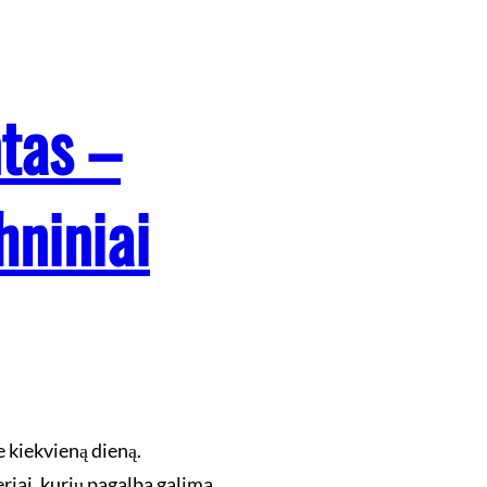
tas –
hniniai
 kiekvieną dieną.
riai, kurių pagalba galima