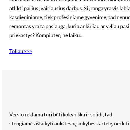
atlikti pačius įvairiausius darbus. Ši įranga yra vis la
kasdieniniame, tiek profesiniame gyvenime, tad nenu
remontas yra ta paslauga, kuria ankščiau ar vėliau pas
priežastys? Kompiuterį ne laiku…
Toliau>>>
Verslo reklama turi būti kokybiška ir solidi, tad
stengiamės išlaikyti aukštesnę kokybės kartelę, nei kiti