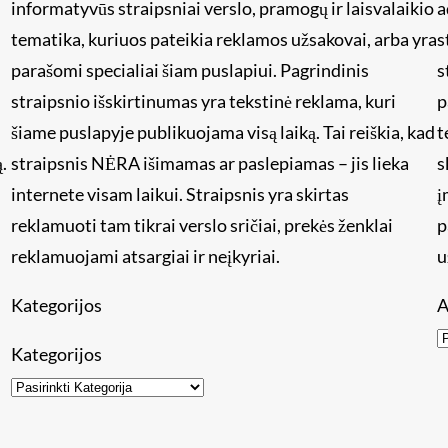
informatyvūs straipsniai verslo, pramogų ir laisvalaikio
a
tematika, kuriuos pateikia reklamos užsakovai, arba yra
s
i
parašomi specialiai šiam puslapiui. Pagrindinis
s
straipsnio išskirtinumas yra tekstinė reklama, kuri
p
šiame puslapyje publikuojama visą laiką. Tai reiškia, kad
t
.
straipsnis NĖRA išimamas ar paslepiamas – jis lieka
s
internete visam laikui. Straipsnis yra skirtas
į
reklamuoti tam tikrai verslo sričiai, prekės ženklai
p
reklamuojami atsargiai ir neįkyriai.
u
Kategorijos
A
Kategorijos