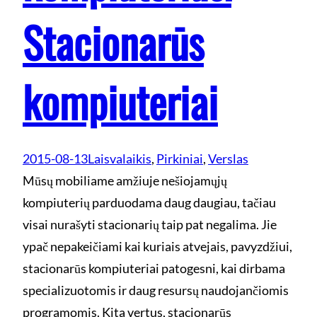
Stacionarūs
kompiuteriai
2015-08-13
Laisvalaikis
, 
Pirkiniai
, 
Verslas
Mūsų mobiliame amžiuje nešiojamųjų
kompiuterių parduodama daug daugiau, tačiau
visai nurašyti stacionarių taip pat negalima. Jie
ypač nepakeičiami kai kuriais atvejais, pavyzdžiui,
stacionarūs kompiuteriai patogesni, kai dirbama
specializuotomis ir daug resursų naudojančiomis
programomis. Kita vertus, stacionarūs