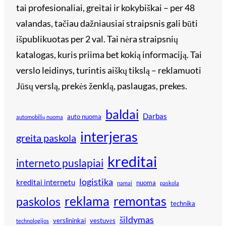
tai profesionaliai, greitai ir kokybiškai – per 48
valandas, tačiau dažniausiai straipsnis gali būti
išpublikuotas per 2 val. Tai nėra straipsnių
katalogas, kuris priima bet kokią informaciją. Tai
verslo leidinys, turintis aiškų tikslą – reklamuoti
Jūsų verslą, prekės ženklą, paslaugas, prekes.
baldai
Darbas
auto nuoma
automobilių nuoma
interjeras
greita paskola
kreditai
interneto puslapiai
logistika
kreditai internetu
nuoma
namai
paskola
reklama
remontas
paskolos
technika
šildymas
verslininkai
vestuvės
technologijos