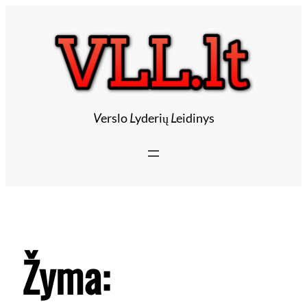
V
erslo
L
yderių
L
eidinys
Žyma: