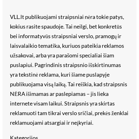
VLL.lt publikuojami straipsniai nėra tokie patys,
kokius rasite spaudoje. Tai neilgi, bet konkretūs
bei informatyvūs straipsniai verslo, pramogų ir
laisvalaikio tematika, kuriuos pateikia reklamos
užsakovai, arba yra parašomi specialiai šiam
puslapiui. Pagrindinis straipsnio išskirtinumas
yra tekstinė reklama, kuri šiame puslapyje
publikuojama visą laiką. Tai reiškia, kad straipsnis
NĖRA išimamas ar paslepiamas – jis lieka
internete visam laikui. Straipsnis yra skirtas
reklamuoti tam tikrai verslo sričiai, prekės ženklai
reklamuojami atsargiai ir neįkyriai.
Kategorijos