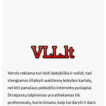
Verslo reklama turi būti kokybiška ir solidi, tad
stengiamės išlaikyti aukštesnę kokybės kartelę,
nei kiti panašaus pobūdžio interneto puslapiai.
Straipsnių talpinimas yra atliekamas tik
profesionalų, kurie išmano, kaip tai daryti ir daro