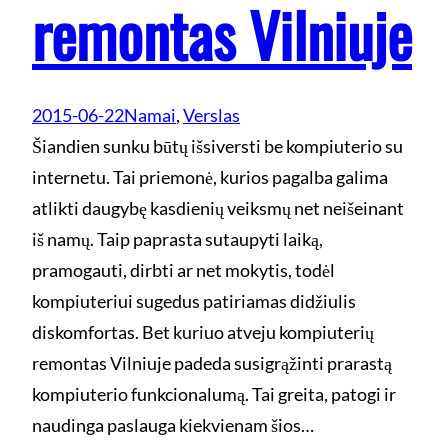
remontas Vilniuje
2015-06-22
Namai
, 
Verslas
Šiandien sunku būtų išsiversti be kompiuterio su
internetu. Tai priemonė, kurios pagalba galima
atlikti daugybę kasdienių veiksmų net neišeinant
iš namų. Taip paprasta sutaupyti laiką,
pramogauti, dirbti ar net mokytis, todėl
kompiuteriui sugedus patiriamas didžiulis
diskomfortas. Bet kuriuo atveju kompiuterių
remontas Vilniuje padeda susigrąžinti prarastą
kompiuterio funkcionalumą. Tai greita, patogi ir
naudinga paslauga kiekvienam šios…