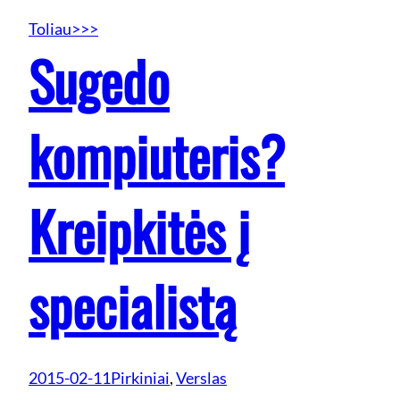
Toliau>>>
Sugedo
kompiuteris?
Kreipkitės į
specialistą
2015-02-11
Pirkiniai
, 
Verslas