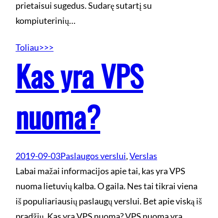
prietaisui sugedus. Sudarę sutartį su
kompiuterinių…
Toliau>>>
Kas yra VPS
nuoma?
2019-09-03
Paslaugos verslui
, 
Verslas
Labai mažai informacijos apie tai, kas yra VPS
nuoma lietuvių kalba. O gaila. Nes tai tikrai viena
iš populiariausių paslaugų verslui. Bet apie viską iš
pradžių. Kas yra VPS nuoma? VPS nuoma yra