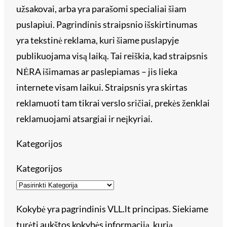
užsakovai, arba yra parašomi specialiai šiam
puslapiui. Pagrindinis straipsnio išskirtinumas
yra tekstinė reklama, kuri šiame puslapyje
publikuojama visą laiką. Tai reiškia, kad straipsnis
NĖRA išimamas ar paslepiamas – jis lieka
internete visam laikui. Straipsnis yra skirtas
reklamuoti tam tikrai verslo sričiai, prekės ženklai
reklamuojami atsargiai ir neįkyriai.
Kategorijos
Kategorijos
Kokybė yra pagrindinis VLL.lt principas. Siekiame
turėti aukštos kokybės informaciją, kurią