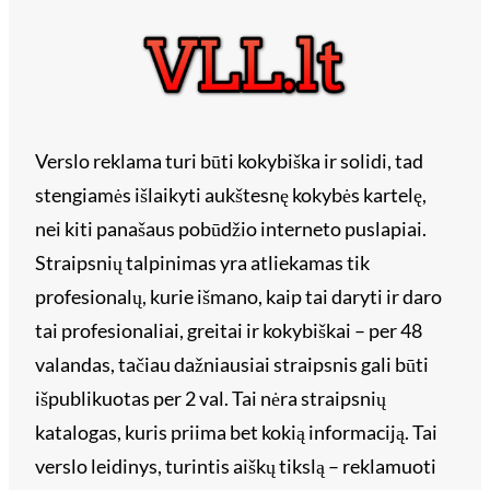
Verslo reklama turi būti kokybiška ir solidi, tad
stengiamės išlaikyti aukštesnę kokybės kartelę,
nei kiti panašaus pobūdžio interneto puslapiai.
Straipsnių talpinimas yra atliekamas tik
profesionalų, kurie išmano, kaip tai daryti ir daro
tai profesionaliai, greitai ir kokybiškai – per 48
valandas, tačiau dažniausiai straipsnis gali būti
išpublikuotas per 2 val. Tai nėra straipsnių
katalogas, kuris priima bet kokią informaciją. Tai
verslo leidinys, turintis aiškų tikslą – reklamuoti