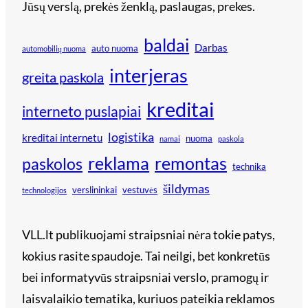
Jūsų verslą, prekės ženklą, paslaugas, prekes.
baldai
Darbas
auto nuoma
automobilių nuoma
interjeras
greita paskola
kreditai
interneto puslapiai
logistika
kreditai internetu
nuoma
namai
paskola
reklama
remontas
paskolos
technika
šildymas
verslininkai
vestuvės
technologijos
VLL.lt publikuojami straipsniai nėra tokie patys,
kokius rasite spaudoje. Tai neilgi, bet konkretūs
bei informatyvūs straipsniai verslo, pramogų ir
laisvalaikio tematika, kuriuos pateikia reklamos