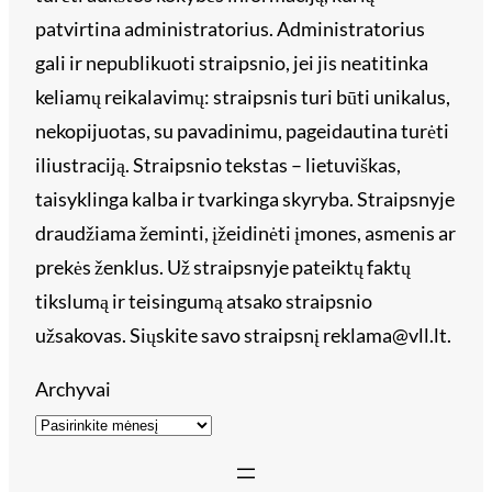
patvirtina administratorius. Administratorius
gali ir nepublikuoti straipsnio, jei jis neatitinka
keliamų reikalavimų: straipsnis turi būti unikalus,
nekopijuotas, su pavadinimu, pageidautina turėti
iliustraciją. Straipsnio tekstas – lietuviškas,
taisyklinga kalba ir tvarkinga skyryba. Straipsnyje
draudžiama žeminti, įžeidinėti įmones, asmenis ar
prekės ženklus. Už straipsnyje pateiktų faktų
tikslumą ir teisingumą atsako straipsnio
užsakovas. Siųskite savo straipsnį reklama@vll.lt.
Archyvai