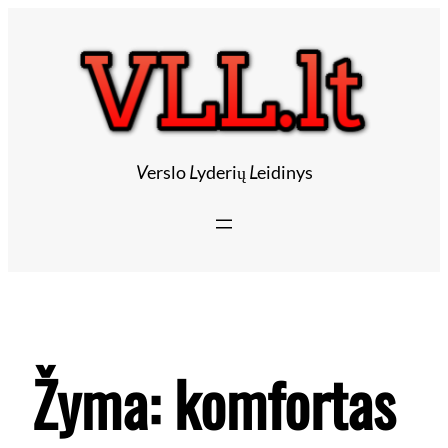
V
erslo
L
yderių
L
eidinys
Žyma:
komfortas