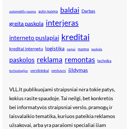
baldai
Darbas
auto nuoma
automobilių nuoma
interjeras
greita paskola
kreditai
interneto puslapiai
logistika
kreditai internetu
nuoma
namai
paskola
reklama
remontas
paskolos
technika
šildymas
verslininkai
vestuvės
technologijos
VLL.lt publikuojami straipsniai nėra tokie patys,
kokius rasite spaudoje. Tai neilgi, bet konkretūs
bei informatyvūs straipsniai verslo, pramogų ir
laisvalaikio tematika, kuriuos pateikia reklamos
užsakovai, arba yra parašomi specialiai šiam