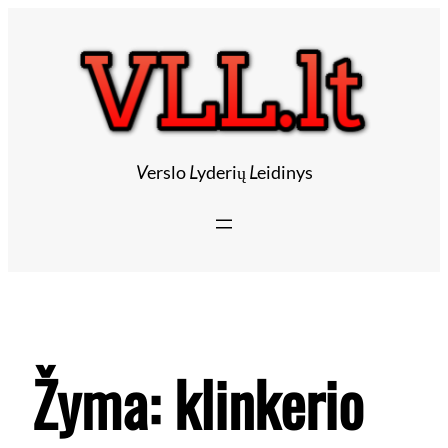
V
erslo
L
yderių
L
eidinys
Žyma:
klinkerio