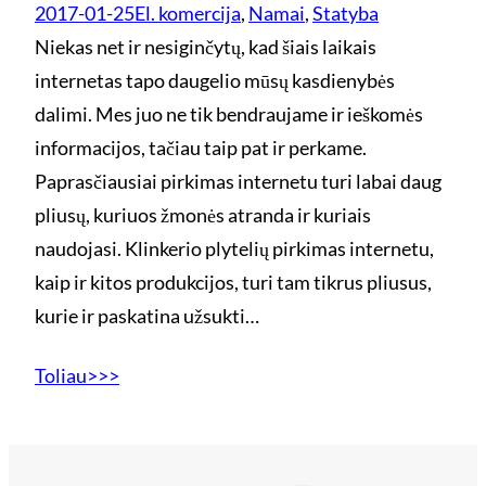
2017-01-25
El. komercija
, 
Namai
, 
Statyba
Niekas net ir nesiginčytų, kad šiais laikais
internetas tapo daugelio mūsų kasdienybės
dalimi. Mes juo ne tik bendraujame ir ieškomės
informacijos, tačiau taip pat ir perkame.
Paprasčiausiai pirkimas internetu turi labai daug
pliusų, kuriuos žmonės atranda ir kuriais
naudojasi. Klinkerio plytelių pirkimas internetu,
kaip ir kitos produkcijos, turi tam tikrus pliusus,
kurie ir paskatina užsukti…
Toliau>>>