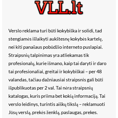
Verslo reklama turi būti kokybiška ir solidi, tad
stengiamės išlaikyti aukštesnę kokybės kartelę,
nei kiti panašaus pobūdžio interneto puslapiai.
Straipsnių talpinimas yra atliekamas tik
profesionalų, kurie išmano, kaip tai daryti ir daro
tai profesionaliai, greitai ir kokybiškai – per 48
valandas, tačiau dažniausiai straipsnis gali būti
išpublikuotas per 2 val. Tai nėra straipsnių
katalogas, kuris priima bet kokią informaciją. Tai
verslo leidinys, turintis aiškų tikslą – reklamuoti
Jūsų verslą, prekės ženklą, paslaugas, prekes.