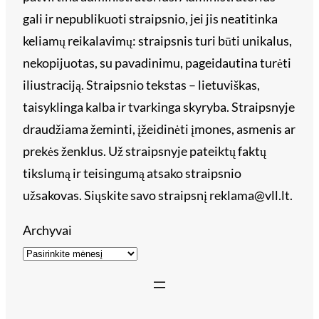
gali ir nepublikuoti straipsnio, jei jis neatitinka
keliamų reikalavimų: straipsnis turi būti unikalus,
nekopijuotas, su pavadinimu, pageidautina turėti
iliustraciją. Straipsnio tekstas – lietuviškas,
taisyklinga kalba ir tvarkinga skyryba. Straipsnyje
draudžiama žeminti, įžeidinėti įmones, asmenis ar
prekės ženklus. Už straipsnyje pateiktų faktų
tikslumą ir teisingumą atsako straipsnio
užsakovas. Siųskite savo straipsnį reklama@vll.lt.
Archyvai