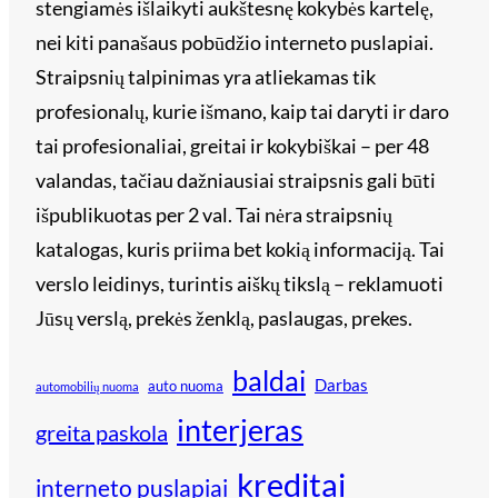
stengiamės išlaikyti aukštesnę kokybės kartelę,
nei kiti panašaus pobūdžio interneto puslapiai.
Straipsnių talpinimas yra atliekamas tik
profesionalų, kurie išmano, kaip tai daryti ir daro
tai profesionaliai, greitai ir kokybiškai – per 48
valandas, tačiau dažniausiai straipsnis gali būti
išpublikuotas per 2 val. Tai nėra straipsnių
katalogas, kuris priima bet kokią informaciją. Tai
verslo leidinys, turintis aiškų tikslą – reklamuoti
Jūsų verslą, prekės ženklą, paslaugas, prekes.
baldai
Darbas
auto nuoma
automobilių nuoma
interjeras
greita paskola
kreditai
interneto puslapiai