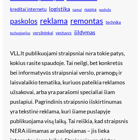
logistika
kreditai internetu
nuoma
namai
paskola
reklama
remontas
paskolos
technika
šildymas
verslininkai
vestuvės
technologijos
VLL.lt publikuojami straipsniai nėra tokie patys,
kokius rasite spaudoje. Tai neilgi, bet konkretūs
bei informatyvūs straipsniai verslo, pramogų ir
laisvalaikio tematika, kuriuos pateikia reklamos
užsakovai, arba yra parašomi specialiai šiam
puslapiui. Pagrindinis straipsnio išskirtinumas
yra tekstinė reklama, kuri šiame puslapyje
publikuojama visą laiką. Tai reiškia, kad straipsnis
NĖRA išimamas ar paslepiamas – jis lieka