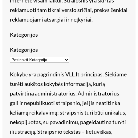
internete visam laikui. Straipsnis yra skirtas
reklamuoti tam tikrai verslo sričiai, prekės ženklai
reklamuojami atsargiai ir neįkyriai.
Kategorijos
Kategorijos
Kokybė yra pagrindinis VLL.lt principas. Siekiame
turėti aukštos kokybės informaciją, kurią
patvirtina administratorius. Administratorius
gali ir nepublikuoti straipsnio, jei jis neatitinka
keliamų reikalavimų: straipsnis turi būti unikalus,
nekopijuotas, su pavadinimu, pageidautina turėti
iliustraciją. Straipsnio tekstas – lietuviškas,