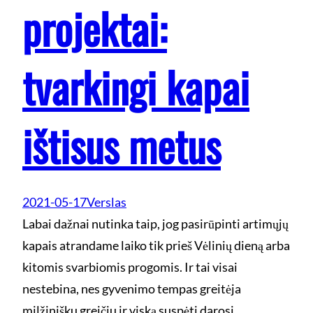
projektai:
tvarkingi kapai
ištisus metus
2021-05-17
Verslas
Labai dažnai nutinka taip, jog pasirūpinti artimųjų
kapais atrandame laiko tik prieš Vėlinių dieną arba
kitomis svarbiomis progomis. Ir tai visai
nestebina, nes gyvenimo tempas greitėja
milžinišku greičiu ir viską suspėti darosi