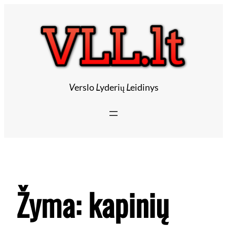
V
erslo
L
yderių
L
eidinys
Žyma:
kapinių