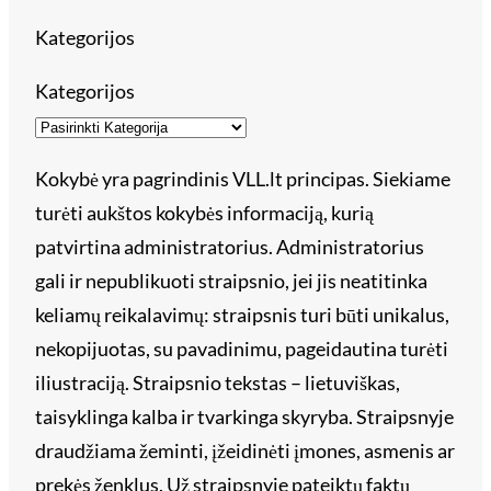
Kategorijos
Kategorijos
Kokybė yra pagrindinis VLL.lt principas. Siekiame
turėti aukštos kokybės informaciją, kurią
patvirtina administratorius. Administratorius
gali ir nepublikuoti straipsnio, jei jis neatitinka
keliamų reikalavimų: straipsnis turi būti unikalus,
nekopijuotas, su pavadinimu, pageidautina turėti
iliustraciją. Straipsnio tekstas – lietuviškas,
taisyklinga kalba ir tvarkinga skyryba. Straipsnyje
draudžiama žeminti, įžeidinėti įmones, asmenis ar
prekės ženklus. Už straipsnyje pateiktų faktų