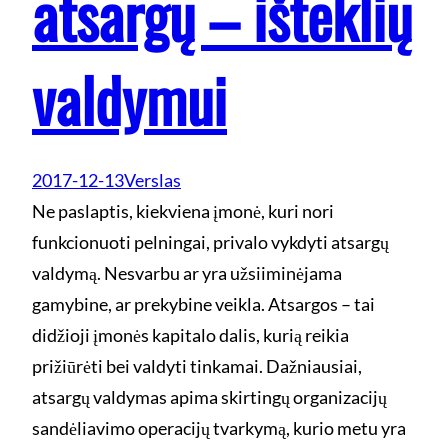
atsargų – išteklių
valdymui
2017-12-13
Verslas
Ne paslaptis, kiekviena įmonė, kuri nori
funkcionuoti pelningai, privalo vykdyti atsargų
valdymą. Nesvarbu ar yra užsiiminėjama
gamybine, ar prekybine veikla. Atsargos – tai
didžioji įmonės kapitalo dalis, kurią reikia
prižiūrėti bei valdyti tinkamai. Dažniausiai,
atsargų valdymas apima skirtingų organizacijų
sandėliavimo operacijų tvarkymą, kurio metu yra