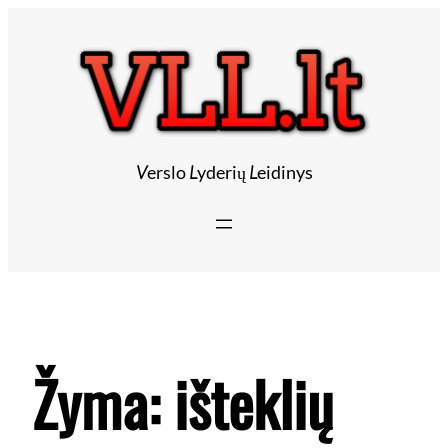
V
erslo
L
yderių
L
eidinys
Žyma:
išteklių