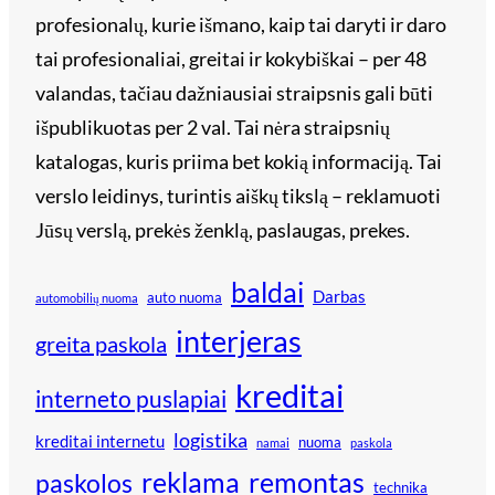
profesionalų, kurie išmano, kaip tai daryti ir daro
tai profesionaliai, greitai ir kokybiškai – per 48
valandas, tačiau dažniausiai straipsnis gali būti
išpublikuotas per 2 val. Tai nėra straipsnių
katalogas, kuris priima bet kokią informaciją. Tai
verslo leidinys, turintis aiškų tikslą – reklamuoti
Jūsų verslą, prekės ženklą, paslaugas, prekes.
baldai
Darbas
auto nuoma
automobilių nuoma
interjeras
greita paskola
kreditai
interneto puslapiai
logistika
kreditai internetu
nuoma
namai
paskola
reklama
remontas
paskolos
technika