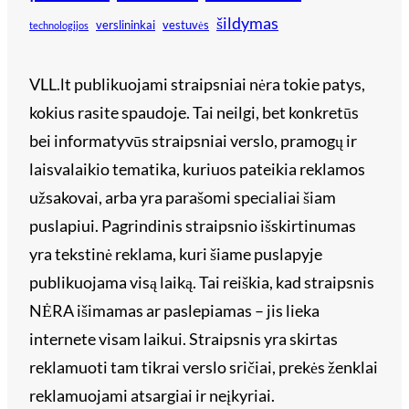
šildymas
verslininkai
vestuvės
technologijos
VLL.lt publikuojami straipsniai nėra tokie patys,
kokius rasite spaudoje. Tai neilgi, bet konkretūs
bei informatyvūs straipsniai verslo, pramogų ir
laisvalaikio tematika, kuriuos pateikia reklamos
užsakovai, arba yra parašomi specialiai šiam
puslapiui. Pagrindinis straipsnio išskirtinumas
yra tekstinė reklama, kuri šiame puslapyje
publikuojama visą laiką. Tai reiškia, kad straipsnis
NĖRA išimamas ar paslepiamas – jis lieka
internete visam laikui. Straipsnis yra skirtas
reklamuoti tam tikrai verslo sričiai, prekės ženklai
reklamuojami atsargiai ir neįkyriai.