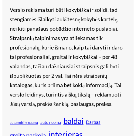
Verslo reklama turi būti kokybiška ir solidi, tad
stengiamės išlaikyti aukštesnę kokybės kartelę,
nei kiti panašaus pobūdžio interneto puslapiai.
Straipsnių talpinimas yra atliekamas tik
profesionalų, kurie išmano, kaip tai daryti ir daro
tai profesionaliai, greitai ir kokybiškai – per 48
valandas, tačiau dažniausiai straipsnis gali būti
išpublikuotas per 2 val. Tai nėra straipsnių
katalogas, kuris priima bet kokią informaciją. Tai
verslo leidinys, turintis aiškų tikslą – reklamuoti
Jūsų verslą, prekės ženklą, paslaugas, prekes.
baldai
Darbas
auto nuoma
automobilių nuoma
interjeras
greita paskola