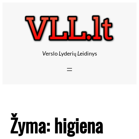
V
erslo
L
yderių
L
eidinys
Žyma:
higiena