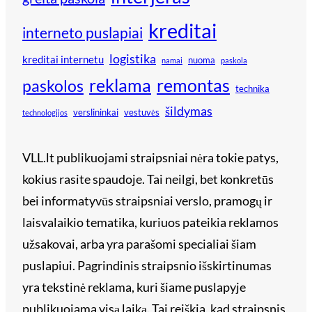
kreditai
interneto puslapiai
logistika
kreditai internetu
nuoma
namai
paskola
reklama
remontas
paskolos
technika
šildymas
verslininkai
vestuvės
technologijos
VLL.lt publikuojami straipsniai nėra tokie patys,
kokius rasite spaudoje. Tai neilgi, bet konkretūs
bei informatyvūs straipsniai verslo, pramogų ir
laisvalaikio tematika, kuriuos pateikia reklamos
užsakovai, arba yra parašomi specialiai šiam
puslapiui. Pagrindinis straipsnio išskirtinumas
yra tekstinė reklama, kuri šiame puslapyje
publikuojama visą laiką. Tai reiškia, kad straipsnis