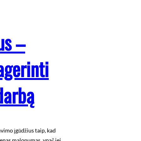
us –
agerinti
darbą
avimo įgūdžius taip, kad
vienas malonumas, ypač jei