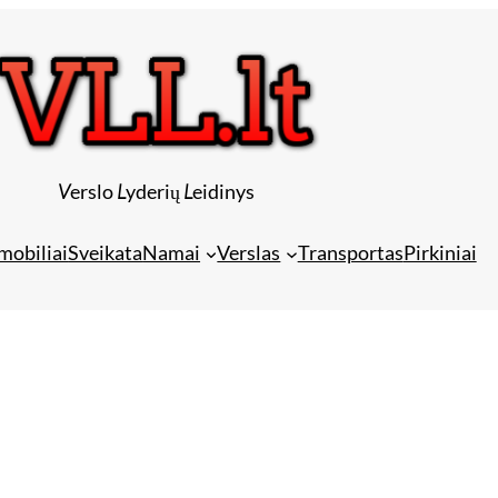
V
erslo
L
yderių
L
eidinys
mobiliai
Sveikata
Namai
Verslas
Transportas
Pirkiniai