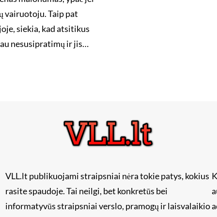
ų vairuotoju. Taip pat
oje, siekia, kad atsitikus
žiau nesusipratimų ir jis…
VLL.lt publikuojami straipsniai nėra tokie patys, kokius
K
rasite spaudoje. Tai neilgi, bet konkretūs bei
a
informatyvūs straipsniai verslo, pramogų ir laisvalaikio
a