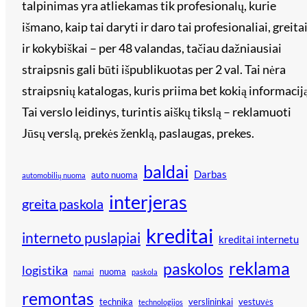
talpinimas yra atliekamas tik profesionalų, kurie
išmano, kaip tai daryti ir daro tai profesionaliai, greita
ir kokybiškai – per 48 valandas, tačiau dažniausiai
straipsnis gali būti išpublikuotas per 2 val. Tai nėra
straipsnių katalogas, kuris priima bet kokią informaciją
Tai verslo leidinys, turintis aiškų tikslą – reklamuoti
Jūsų verslą, prekės ženklą, paslaugas, prekes.
baldai
Darbas
auto nuoma
automobilių nuoma
interjeras
greita paskola
kreditai
interneto puslapiai
kreditai internetu
reklama
paskolos
logistika
nuoma
namai
paskola
remontas
technika
verslininkai
vestuvės
technologijos