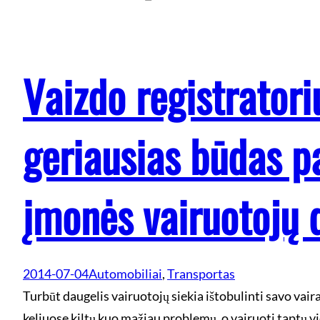
Vaizdo registratori
geriausias būdas p
įmonės vairuotojų 
2014-07-04
Automobiliai
, 
Transportas
Turbūt daugelis vairuotojų siekia ištobulinti savo vair
keliuose kiltų kuo mažiau problemų, o vairuoti taptų 