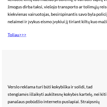
žmogus dirba taksi, viešojo transporto ar tolimųjų reis
kiekvienas vairuotojas, besirūpinantis savo byla policij
nelaimei ir įvykus eismo įvykiui jį tiriant kiltų kuo ma
Toliau>>>
Verslo reklama turi būti kokybiška ir solidi, tad
stengiamės išlaikyti aukštesnę kokybės kartelę, nei kiti
panašaus pobūdžio interneto puslapiai. Straipsnių