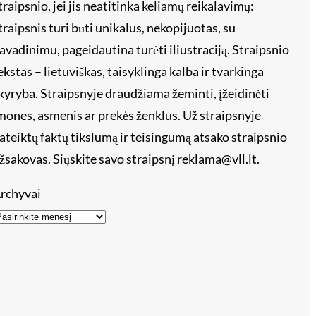
traipsnio, jei jis neatitinka keliamų reikalavimų:
traipsnis turi būti unikalus, nekopijuotas, su
avadinimu, pageidautina turėti iliustraciją. Straipsnio
ekstas – lietuviškas, taisyklinga kalba ir tvarkinga
kyryba. Straipsnyje draudžiama žeminti, įžeidinėti
mones, asmenis ar prekės ženklus. Už straipsnyje
ateiktų faktų tikslumą ir teisingumą atsako straipsnio
žsakovas. Siųskite savo straipsnį reklama@vll.lt.
rchyvai