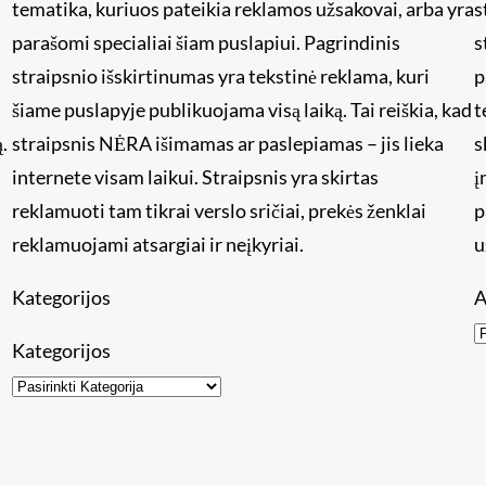
tematika, kuriuos pateikia reklamos užsakovai, arba yra
s
i
parašomi specialiai šiam puslapiui. Pagrindinis
s
straipsnio išskirtinumas yra tekstinė reklama, kuri
p
šiame puslapyje publikuojama visą laiką. Tai reiškia, kad
t
.
straipsnis NĖRA išimamas ar paslepiamas – jis lieka
s
internete visam laikui. Straipsnis yra skirtas
į
reklamuoti tam tikrai verslo sričiai, prekės ženklai
p
reklamuojami atsargiai ir neįkyriai.
u
Kategorijos
A
Kategorijos