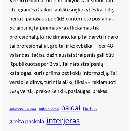
Verslo reklama turi būti kokybiška ir solidi, tad
stengiamės išlaikyti aukštesnę kokybės kartelę,
nei kiti panašaus pobūdžio interneto puslapiai.
Straipsnių talpinimas yra atliekamas tik
profesionalų, kurie išmano, kaip tai daryti ir daro
tai profesionaliai, greitai ir kokybiškai – per 48
valandas, tačiau dažniausiai straipsnis gali būti
išpublikuotas per 2 val. Tai nėra straipsnių
katalogas, kuris priima bet kokią informaciją. Tai
verslo leidinys, turintis aiškų tikslą – reklamuoti
Jūsų verslą, prekės ženklą, paslaugas, prekes.
baldai
Darbas
auto nuoma
automobilių nuoma
interjeras
greita paskola