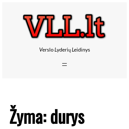
V
erslo
L
yderių
L
eidinys
Žyma:
durys