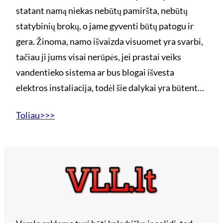
statant namą niekas nebūtų pamiršta, nebūtų
statybinių brokų, o jame gyventi būtų patogu ir
gera. Žinoma, namo išvaizda visuomet yra svarbi,
tačiau ji jums visai nerūpės, jei prastai veiks
vandentieko sistema ar bus blogai išvesta
elektros instaliacija, todėl šie dalykai yra būtent…
Toliau>>>