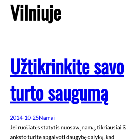
Vilniuje
Užtikrinkite savo
turto saugumą
2014-10-25
Namai
Jei ruošiatės statytis nuosavą namą, tikriausiai iš
anksto turite apgalvoti daugybę dalykų, kad