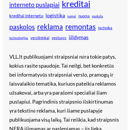
kreditai
interneto puslapiai
logistika
kreditai internetu
nuoma
namai
paskola
reklama
remontas
paskolos
technika
šildymas
verslininkai
vestuvės
technologijos
VLL.lt publikuojami straipsniai nėra tokie patys,
kokius rasite spaudoje. Tai neilgi, bet konkretūs
bei informatyvūs straipsniai verslo, pramogų ir
laisvalaikio tematika, kuriuos pateikia reklamos
užsakovai, arba yra parašomi specialiai šiam
puslapiui. Pagrindinis straipsnio išskirtinumas
yra tekstinė reklama, kuri šiame puslapyje
publikuojama visą laiką. Tai reiškia, kad straipsnis
NĖRA išimamas ar paslepiamas – jis lieka