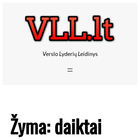
V
erslo
L
yderių
L
eidinys
Žyma:
daiktai