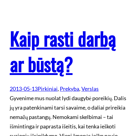
Kaip rasti darbą
ar būstą?
2013-05-13
Pirkiniai
, 
Prekyba
, 
Verslas
Gyvenime mus nuolat lydi daugybė poreikių. Dalis
jų yra patenkinami tarsi savaime, o daliai prireikia
nemažų pastangų. Nemokami skelbimai – tai
išmintinga ir paprasta išeitis, kai tenka ieškoti
svajonių išsipildymo. Vieni žmonės ieško naujo