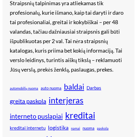
Straipsnių talpinimas yra atliekamas tik
profesionalų, kurie išmano, kaip tai daryti ir daro
tai profesionaliai, greitai ir kokybiškai – per 48
valandas, tačiau dažniausiai straipsnis gali būti
išpublikuotas per 2 val. Tai nėra straipsnių
katalogas, kuris priima bet kokią informaciją. Tai
verslo leidinys, turintis aiškų tikslą – reklamuoti
Jūsų verslą, prekės ženklą, paslaugas, prekes.
baldai
Darbas
auto nuoma
automobilių nuoma
interjeras
greita paskola
kreditai
interneto puslapiai
logistika
kreditai internetu
nuoma
namai
paskola