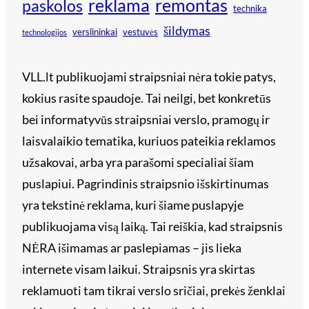
reklama
remontas
paskolos
technika
šildymas
verslininkai
vestuvės
technologijos
VLL.lt publikuojami straipsniai nėra tokie patys,
kokius rasite spaudoje. Tai neilgi, bet konkretūs
bei informatyvūs straipsniai verslo, pramogų ir
laisvalaikio tematika, kuriuos pateikia reklamos
užsakovai, arba yra parašomi specialiai šiam
puslapiui. Pagrindinis straipsnio išskirtinumas
yra tekstinė reklama, kuri šiame puslapyje
publikuojama visą laiką. Tai reiškia, kad straipsnis
NĖRA išimamas ar paslepiamas – jis lieka
internete visam laikui. Straipsnis yra skirtas
reklamuoti tam tikrai verslo sričiai, prekės ženklai