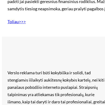
padėti jai pasiekti geresnius finansinius rodiklius. 
samdytis tiesiog neapsimoka, geriau prašyti pagalbos
Toliau>>>
Verslo reklama turi būti kokybiška ir solidi, tad
stengiamės išlaikyti aukštesnę kokybės kartelę, nei kiti
panašaus pobūdžio interneto puslapiai. Straipsnių
talpinimas yra atliekamas tik profesionalų, kurie
išmano, kaip tai daryti ir daro tai profesionaliai, greita