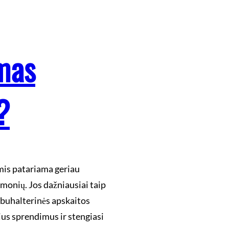
mas
?
mis patariama geriau
onių. Jos dažniausiai taip
 buhalterinės apskaitos
us sprendimus ir stengiasi