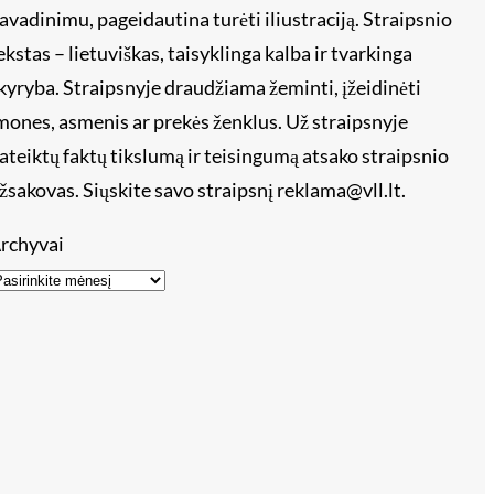
avadinimu, pageidautina turėti iliustraciją. Straipsnio
ekstas – lietuviškas, taisyklinga kalba ir tvarkinga
kyryba. Straipsnyje draudžiama žeminti, įžeidinėti
mones, asmenis ar prekės ženklus. Už straipsnyje
ateiktų faktų tikslumą ir teisingumą atsako straipsnio
žsakovas. Siųskite savo straipsnį reklama@vll.lt.
rchyvai