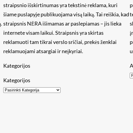
straipsnio išskirtinumas yra tekstinė reklama, kuri
p
šiame puslapyje publikuojama visą laiką. Tai reiškia, kad
t
.
straipsnis NĖRA išimamas ar paslepiamas – jis lieka
s
internete visam laikui. Straipsnis yra skirtas
į
reklamuoti tam tikrai verslo sričiai, prekės ženklai
p
reklamuojami atsargiai ir neįkyriai.
u
Kategorijos
A
Kategorijos