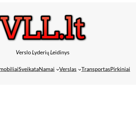
V
erslo
L
yderių
L
eidinys
mobiliai
Sveikata
Namai
Verslas
Transportas
Pirkiniai