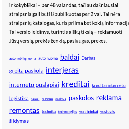
ir kokybiškai – per 48 valandas, tačiau dažniausiai
straipsnis gali būti išpublikuotas per 2 val. Tai nėra
straipsnių katalogas, kuris priima bet kokią informaciją
Tai verslo leidinys, turintis aiškų tikslą – reklamuoti
Jūsų verslą, prekės ženklą, paslaugas, prekes.
baldai
Darbas
auto nuoma
automobilių nuoma
interjeras
greita paskola
kreditai
interneto puslapiai
kreditai internetu
reklama
paskolos
logistika
nuoma
namai
paskola
remontas
technika
verslininkai
vestuvės
technologijos
šildymas