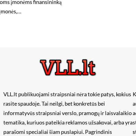
Mažoms įmonėms finansininką
 įmonės,…
VLL.lt publikuojami straipsniai nėra tokie patys, kokius
K
rasite spaudoje. Tai neilgi, bet konkretūs bei
a
informatyvūs straipsniai verslo, pramogų ir laisvalaikio
a
tematika, kuriuos pateikia reklamos užsakovai, arba yra
s
i
parašomi specialiai šiam puslapiui. Pagrindinis
s