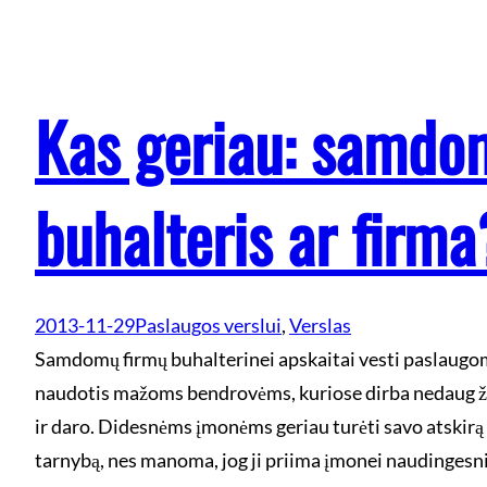
Kas geriau: samdo
buhalteris ar firma
2013-11-29
Paslaugos verslui
, 
Verslas
Samdomų firmų buhalterinei apskaitai vesti paslaugo
naudotis mažoms bendrovėms, kuriose dirba nedaug žm
ir daro. Didesnėms įmonėms geriau turėti savo atskirą
tarnybą, nes manoma, jog ji priima įmonei naudingesni