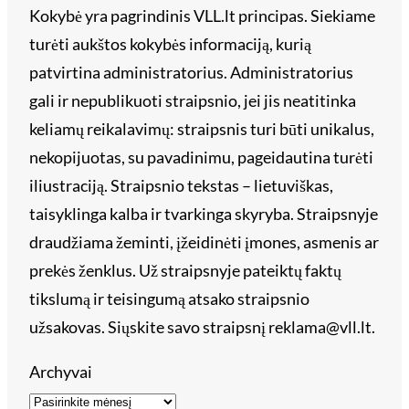
Kokybė yra pagrindinis VLL.lt principas. Siekiame
turėti aukštos kokybės informaciją, kurią
patvirtina administratorius. Administratorius
gali ir nepublikuoti straipsnio, jei jis neatitinka
keliamų reikalavimų: straipsnis turi būti unikalus,
nekopijuotas, su pavadinimu, pageidautina turėti
iliustraciją. Straipsnio tekstas – lietuviškas,
taisyklinga kalba ir tvarkinga skyryba. Straipsnyje
draudžiama žeminti, įžeidinėti įmones, asmenis ar
prekės ženklus. Už straipsnyje pateiktų faktų
tikslumą ir teisingumą atsako straipsnio
užsakovas. Siųskite savo straipsnį reklama@vll.lt.
Archyvai