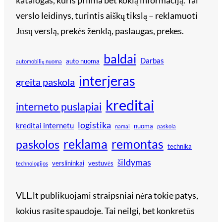
katalogas, kuris priima bet kokią informaciją. Tai
verslo leidinys, turintis aiškų tikslą – reklamuoti
Jūsų verslą, prekės ženklą, paslaugas, prekes.
baldai
Darbas
auto nuoma
automobilių nuoma
interjeras
greita paskola
kreditai
interneto puslapiai
logistika
kreditai internetu
nuoma
namai
paskola
reklama
remontas
paskolos
technika
šildymas
verslininkai
vestuvės
technologijos
VLL.lt publikuojami straipsniai nėra tokie patys,
kokius rasite spaudoje. Tai neilgi, bet konkretūs