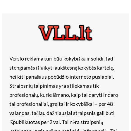
Verslo reklama turi būti kokybiška ir solidi, tad
stengiamės išlaikyti aukštesnę kokybės kartelę,
nei kiti panašaus pobūdžio interneto puslapiai.
Straipsnių talpinimas yra atliekamas tik
profesionalų, kurie išmano, kaip tai daryti ir daro
tai profesionaliai, greitai ir kokybiškai – per 48
valandas, tačiau dažniausiai straipsnis gali būti
išpublikuotas per 2 val. Tai nėra straipsnių