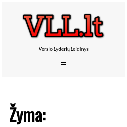
V
erslo
L
yderių
L
eidinys
Žyma: